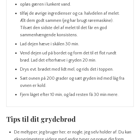
opløs gæren i lunkent vand.
tilføj de øvrige ingredienser og ca. halvdelen af melet.
Ælt dem godt sammen (jeg har brugt røremaskine).
Tilsæt den sidste del af melet til det får en god
sammenhængende konsistens.
Lad dejen hæve i skålen 30 min.
Vend dejen ud på bordet og form det til et flot rundt
brød. Lad det efterhæve i gryden 20 min.
Drys evt. brødet med lidt mel, og rids det i toppen.
Sæt ovnen på 200 grader og sæt gryden ind med låg fra
ovnen er kold.
Fjern låget efter 10 min, og lad resten få 30 min mere.
Tips til dit grydebrød
De meltyper, jeg bruger her, er nogle, jeg selv holder af. Du kan
eksperimentere videre med andre typer og prøve dig frem.