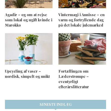
Agadir – og om at rejse
Vintermagi i Annisse – en
som lokal og ugift kvinde i
varm og fortryllende dag
Marokko
på det lokale julemarked
Upcycling af vaser –
Fortællingen om
nordisk, simpelt og unikt
Læderstrømpe –
eventyrligt
efterårslitteratur
SENESTE INDLÆG