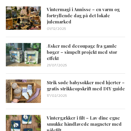
Vintermagi i Annisse – en varm og
fortryllende dag på det lokale
julemarked
01/12/2025
Æsker med decoupage fra gamle
bøger – simpelt projekt med stor
effekt
21/07/2025
Strik søde babysokker med hjerter –
gratis strikkeopskrift med DIY guide
17/02/2025
Vintergækker i filt – Lav dine egne
smukke håndlavede magneter med
nålefilt