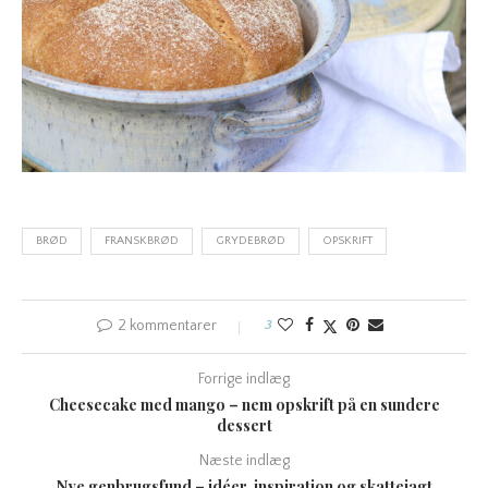
BRØD
FRANSKBRØD
GRYDEBRØD
OPSKRIFT
2 kommentarer
3
Forrige indlæg
Cheesecake med mango – nem opskrift på en sundere
dessert
Næste indlæg
Nye genbrugsfund – idéer, inspiration og skattejagt