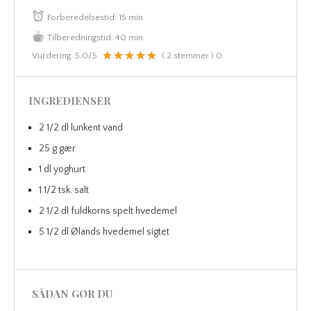
Forberedelsestid:
15 min
Tilberedningstid:
40 min
Vurdering:
5.0
/5
(
2
stemmer )
0
INGREDIENSER
2 1/2 dl lunkent vand
25 g gær
1 dl yoghurt
1 1/2 tsk. salt
2 1/2 dl fuldkorns spelt hvedemel
5 1/2 dl Ølands hvedemel sigtet
SÅDAN GØR DU