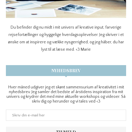
Du befinder dig nu midt i mit univers af kreative input, farverige
rejsefortællinger og hyggelige hverdagsoplevelser. Jeg skriver i et
ønske om at inspirere og vække nysgerrighed, og jeg håber, du har
lyst til at læse med. <3 Marie
NYHEDSBREV
Hver måned udgiver jeg et skønt sammensurium af kreativitet i mit
nyhedsbrev. Jeg samler det bedste af årstidens inspiration fra mit
univers og krydrer det med mine aktuelle workshops og videoer. Så
skriv dig op herunder og vi tales ved <3