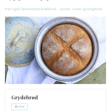
Prøv også: Hjemmelavet knækbrød – sprøde, sunde og smagfulde
Grydebrød
Print