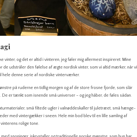
magi
 vinter, og det er altid i vinteren, jeg føler mig allermest inspireret. Mine
for de udstråler den følelse af ægte nordisk vinter, som vi altid mærker, når vi
til hele denne serie af nordiske vinterværker.
tmønstre på ruderne en tidlig morgen og af de store frosne fjorde, som slår
. De er tænkt som isnende små universer – og jeg håber, de føles sådan.
rmaterialer, små filtede ugler i valnøddeskaller til juletræet, små hænge-
eder med vintergækker i sneen. Hele min bod blev til en lille samling af
vinterens rolige tone.
s, med snoninger, iskrystaller og traditionelle norske mønstre, som hun har