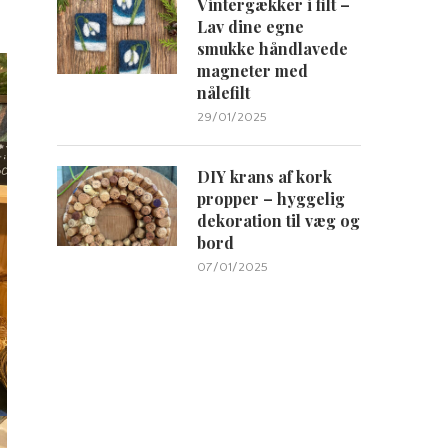
Vintergækker i filt –
Lav dine egne
smukke håndlavede
magneter med
nålefilt
29/01/2025
DIY krans af kork
propper – hyggelig
dekoration til væg og
bord
07/01/2025