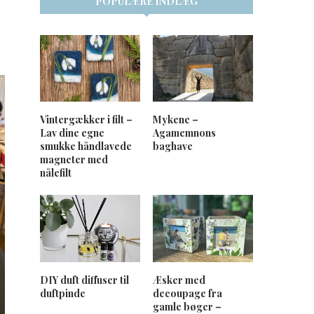
POPULÆRE INDLÆG
Vintergækker i filt –
Mykene –
Lav dine egne
Agamemnons
smukke håndlavede
baghave
magneter med
nålefilt
DIY duft diffuser til
Æsker med
duftpinde
decoupage fra
gamle bøger –