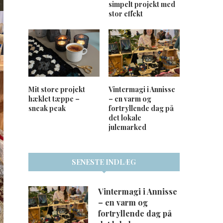
simpelt projekt med
stor effekt
Mit store projekt
Vintermagi i Annisse
hæklet tæppe –
– en varm og
sneak peak
fortryllende dag på
det lokale
julemarked
SENESTE INDLÆG
Vintermagi i Annisse
– en varm og
fortryllende dag på