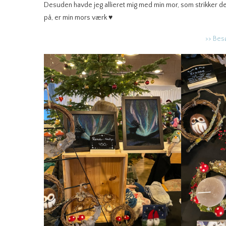
Desuden havde jeg allieret mig med min mor, som strikker de me
på, er min mors værk ♥
>> Bes