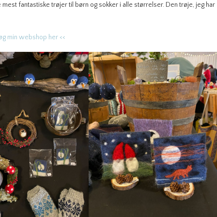
st fantastiske trøjer til børn og sokker i alle størrelser. Den trøje, jeg har
øg min webshop her <<