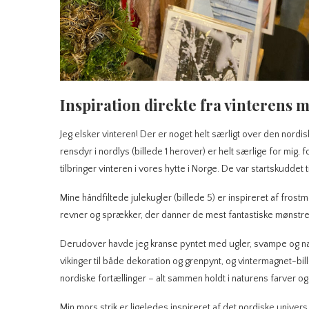
Inspiration direkte fra vinterens 
Jeg elsker vinteren! Der er noget helt særligt over den nordiske
rensdyr i nordlys (billede 1 herover) er helt særlige for mig, 
tilbringer vinteren i vores hytte i Norge. De var startskuddet 
Mine håndfiltede julekugler (billede 5) er inspireret af fros
revner og sprækker, der danner de mest fantastiske mønstre
Derudover havde jeg kranse pyntet med ugler, svampe og natu
vikinger til både dekoration og grenpynt, og vintermagnet-bill
nordiske fortællinger – alt sammen holdt i naturens farver og 
Min mors strik er ligeledes inspireret af det nordiske univer