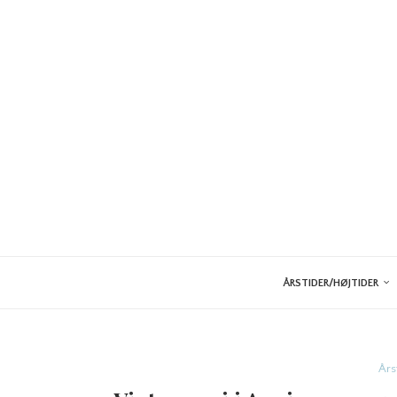
ÅRSTIDER/HØJTIDER
Års