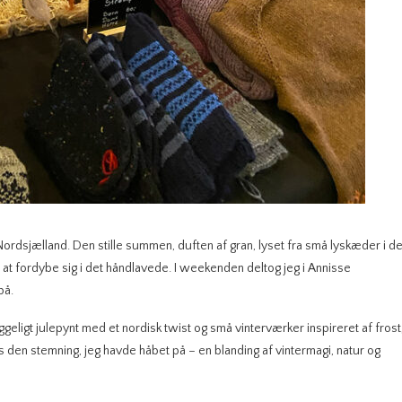
Nordsjælland. Den stille summen, duften af gran, lyset fra små lyskæder i d
il at fordybe sig i det håndlavede. I weekenden deltog jeg i Annisse
på.
geligt julepynt med et nordisk twist og små vinterværker inspireret af frost
is den stemning, jeg havde håbet på – en blanding af vintermagi, natur og