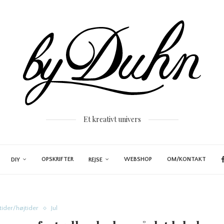
Et kreativt univers
OPSKRIFTER
WEBSHOP
OM/KONTAKT
DIY
REJSE
tider/højtider
Jul