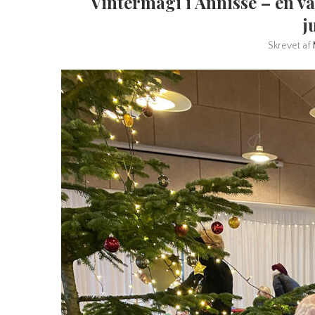
Vintermagi i Annisse – en v
j
Skrevet af