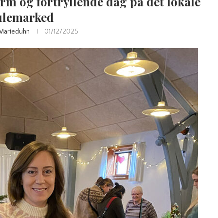
arm og fortryllende dag på det lokale
ulemarked
Marieduhn
01/12/2025