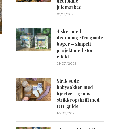
det lokale
julemarked
01/12/2025
Æsker med
decoupage fra gamle
bøger – simpelt
projekt med stor
effekt
21/07/2025
Strik søde
babysokker med
hjerter – gratis
strikkeopskrift med
DIY guide
17/02/2025