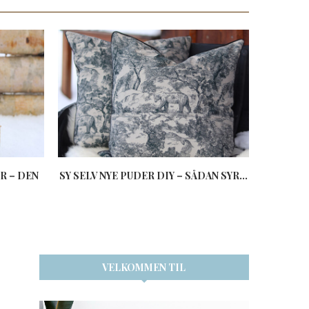
R – DEN
SY SELV NYE PUDER DIY – SÅDAN SYR...
DIY U
VELKOMMEN TIL