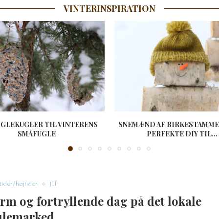
VINTERINSPIRATION
FUGLEKUGLER TIL VINTERENS
SNEMÆND AF BIRKESTAMME
SMÅFUGLE
PERFEKTE DIY TIL...
tider/højtider
Jul
arm og fortryllende dag på det lokale
ulemarked