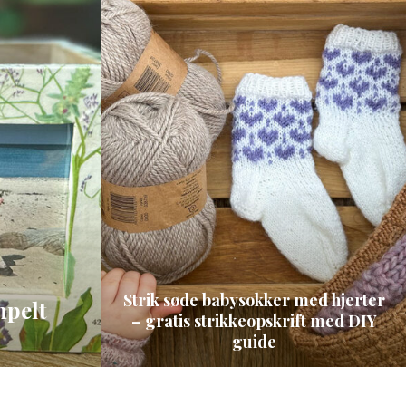
Strik søde babysokker med hjerter
mpelt
– gratis strikkeopskrift med DIY
guide