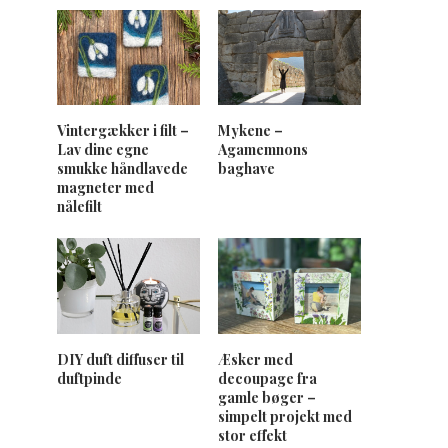
Vintergækker i filt –
Mykene –
Lav dine egne
Agamemnons
smukke håndlavede
baghave
magneter med
nålefilt
DIY duft diffuser til
Æsker med
duftpinde
decoupage fra
gamle bøger –
simpelt projekt med
stor effekt