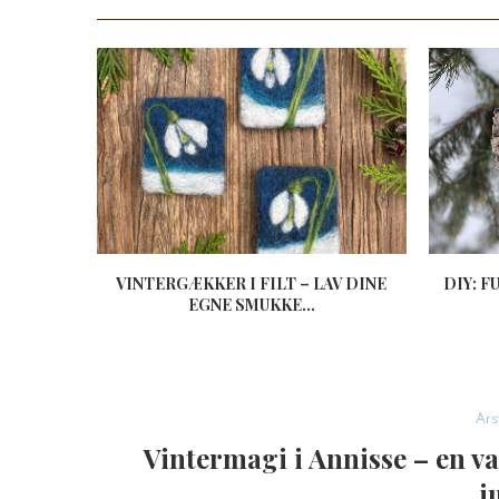
VINTERGÆKKER I FILT – LAV DINE
DIY: 
EGNE SMUKKE...
Års
Vintermagi i Annisse – en v
j