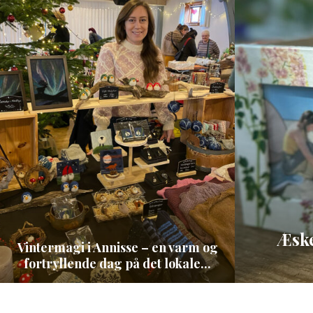
Æske
Vintermagi i Annisse – en varm og
fortryllende dag på det lokale...