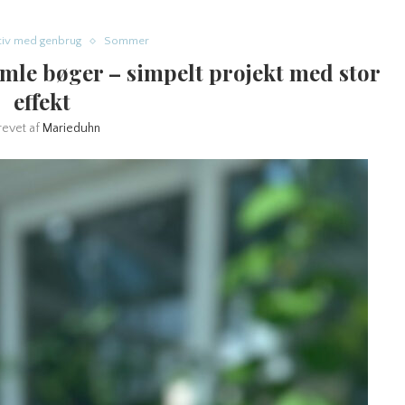
tiv med genbrug
Sommer
le bøger – simpelt projekt med stor
effekt
revet af
Marieduhn