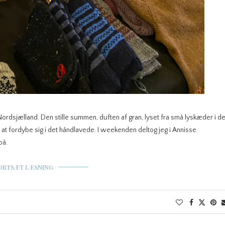
Nordsjælland. Den stille summen, duften af gran, lyset fra små lyskæder i d
il at fordybe sig i det håndlavede. I weekenden deltog jeg i Annisse
på.
ORTSÆT LÆSNING