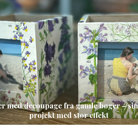
r med decoupage fra gamle bøger – si
projekt med stor effekt