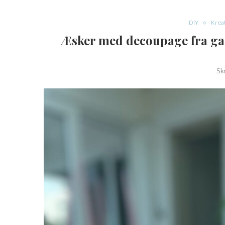
DIY
Krea
Æsker med decoupage fra gam
Sk