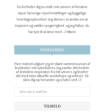
Du befinder dig nu midt i mit univers af kreative
input, farverige rejsefortællinger og hyggelige
hverdagsoplevelser. Jeg skriver i et ønske om at
inspirere og vække nysgerrighed, og jeg håber, du
har lyst til at læse med. <3 Marie
NYHEDSBREV
Hver måned udgiver jeg et skønt sammensurium af
kreativitet i mit nyhedsbrev. Jeg samler det bedste
af årstidens inspiration fra mit univers og krydrer
det med mine aktuelle workshops og videoer. Så
skriv dig op herunder og vi tales ved <3