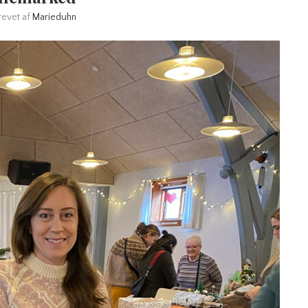
revet af
Marieduhn