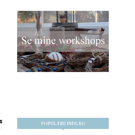
e
POPULÆRE INDLÆG