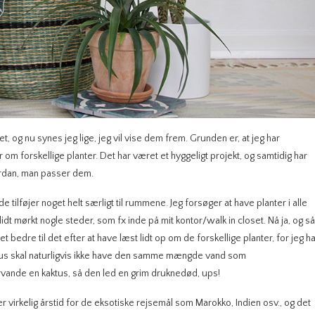
t, og nu synes jeg lige, jeg vil vise dem frem. Grunden er, at jeg har
 om forskellige planter. Det har været et hyggeligt projekt, og samtidig har
vordan, man passer dem.
de tilføjer noget helt særligt til rummene. Jeg forsøger at have planter i alle
dt mørkt nogle steder, som fx inde på mit kontor/walk in closet. Nå ja, og så
et bedre til det efter at have læst lidt op om de forskellige planter, for jeg h
ktus skal naturligvis ikke have den samme mængde vand som
ervande en kaktus, så den led en grim druknedød, ups!
 virkelig årstid for de eksotiske rejsemål som Marokko, Indien osv., og det