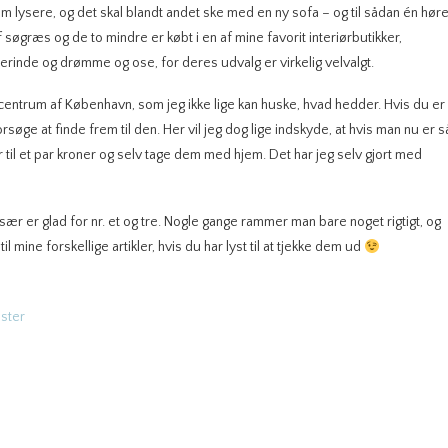
m lysere, og det skal blandt andet ske med en ny sofa – og til sådan én hør
øgræs og de to mindre er købt i en af mine favorit interiørbutikker,
herinde og drømme og ose, for deres udvalg er virkelig velvalgt.
 i centrum af København, som jeg ikke lige kan huske, hvad hedder. Hvis du er
øge at finde frem til den. Her vil jeg dog lige indskyde, at hvis man nu er s
r til et par kroner og selv tage dem med hjem. Det har jeg selv gjort med
især er glad for nr. et og tre. Nogle gange rammer man bare noget rigtigt, og
l mine forskellige artikler, hvis du har lyst til at tjekke dem ud
ester