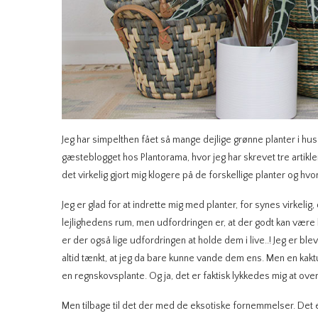
Jeg har simpelthen fået så mange dejlige grønne planter i huse
gæsteblogget hos Plantorama, hvor jeg har skrevet tre artikler
det virkelig gjort mig klogere på de forskellige planter og h
Jeg er glad for at indrette mig med planter, for synes virkelig, 
lejlighedens rum, men udfordringen er, at der godt kan være li
er der også lige udfordringen at holde dem i live..! Jeg er blev
altid tænkt, at jeg da bare kunne vande dem ens. Men en ka
en regnskovsplante. Og ja, det er faktisk lykkedes mig at ov
Men tilbage til det der med de eksotiske fornemmelser. Det er