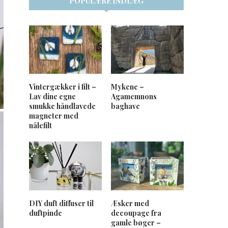
POPULÆRE INDLÆG
Vintergækker i filt –
Mykene –
Lav dine egne
Agamemnons
smukke håndlavede
baghave
magneter med
nålefilt
DIY duft diffuser til
Æsker med
duftpinde
decoupage fra
gamle bøger –