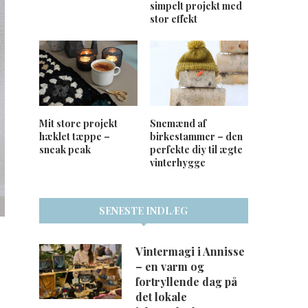
simpelt projekt med
stor effekt
Mit store projekt
Snemænd af
hæklet tæppe –
birkestammer – den
sneak peak
perfekte diy til ægte
vinterhygge
SENESTE INDLÆG
Vintermagi i Annisse
– en varm og
fortryllende dag på
det lokale