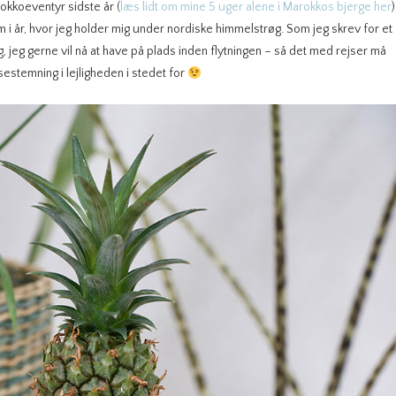
rokkoeventyr sidste år (
læs lidt om mine 5 uger alene i Marokkos bjerge her
)
hjem i år, hvor jeg holder mig under nordiske himmelstrøg. Som jeg skrev for et
g, jeg gerne vil nå at have på plads inden flytningen – så det med rejser må
oasestemning i lejligheden i stedet for