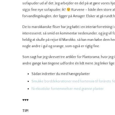
sofapuder ud af det. Jeg arbejder en del på at gøre vores hje
sig jo fine nye sofapuder, ik?
Kurvene – både den store af s
Forvandlingskuglen, der ligger på Amager. Elsker at gå rundt 
De to marokkanske fliser har jeg købt i en interiørforretning
interesseret, så smid en kommentar nedenunder, og jeg vil fors
heldig at skulle på rejse til Marokko, så kan man købe dem he
nogle andre i gul og orange, som også er rigtig fine.
Som sagt har jeg skrevet tre artikler for Plantorama, hvor jeg 
andre gange kan tingene udfordre én lidt mere. Jeg linker lige ti
Sådan indretter du med hængeplanter
Smukke borddekorationer med hortensia til forårets f
Få eksotiske fornemmelser med grønne planter
♥♥♥
TIP!