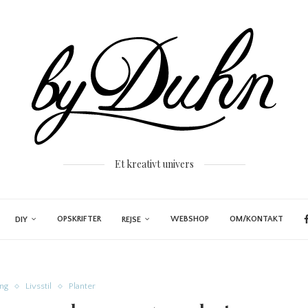
Et kreativt univers
OPSKRIFTER
WEBSHOP
OM/KONTAKT
DIY
REJSE
ing
Livsstil
Planter