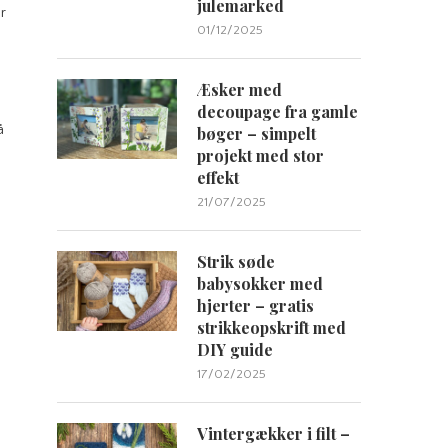
julemarked
er
01/12/2025
Æsker med
decoupage fra gamle
å
bøger – simpelt
projekt med stor
effekt
21/07/2025
Strik søde
babysokker med
hjerter – gratis
strikkeopskrift med
DIY guide
17/02/2025
Vintergækker i filt –