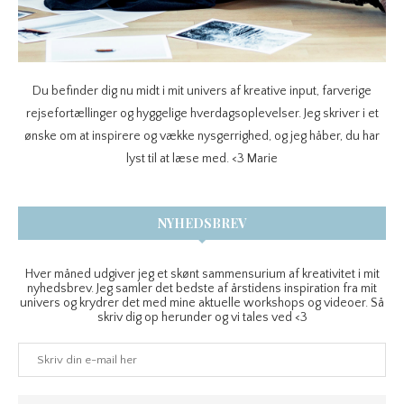
Du befinder dig nu midt i mit univers af kreative input, farverige
rejsefortællinger og hyggelige hverdagsoplevelser. Jeg skriver i et
ønske om at inspirere og vække nysgerrighed, og jeg håber, du har
lyst til at læse med. <3 Marie
NYHEDSBREV
Hver måned udgiver jeg et skønt sammensurium af kreativitet i mit
nyhedsbrev. Jeg samler det bedste af årstidens inspiration fra mit
univers og krydrer det med mine aktuelle workshops og videoer. Så
skriv dig op herunder og vi tales ved <3