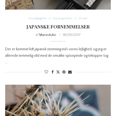
Hverdagsglimt
Kunst og kultur
Livsstil
JAPANSKE FORNEMMELSER
af
Marieduhn
14/09/2017
Der er kommet lidt japansk stemning ind i vores lejlighed, og jeg er
allerede temmelig vild med de smukke spisepinde og tekopper (og
…