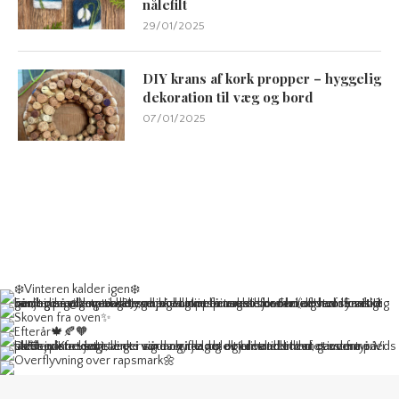
nålefilt
29/01/2025
DIY krans af kork propper – hyggelig
dekoration til væg og bord
07/01/2025