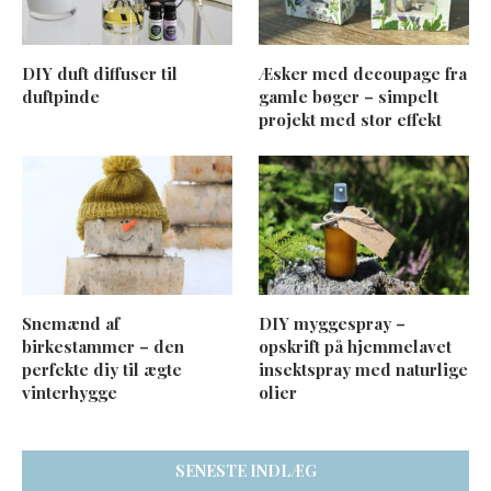
DIY duft diffuser til
Æsker med decoupage fra
duftpinde
gamle bøger – simpelt
projekt med stor effekt
Snemænd af
DIY myggespray –
birkestammer – den
opskrift på hjemmelavet
perfekte diy til ægte
insektspray med naturlige
vinterhygge
olier
SENESTE INDLÆG