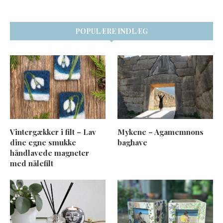
POPULÆRE INDLÆG
Vintergækker i filt – Lav
Mykene – Agamemnons
dine egne smukke
baghave
håndlavede magneter
med nålefilt