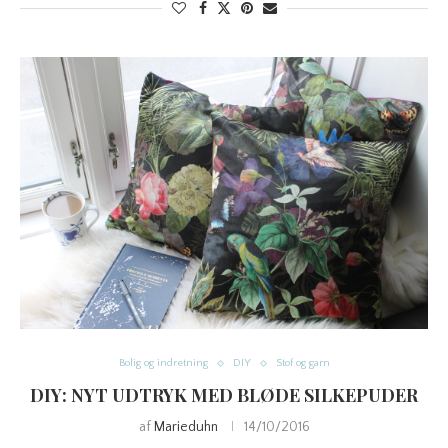
Bolig og indretning
DIY
Stof og garn
DIY: NYT UDTRYK MED BLØDE SILKEPUDER
af
Marieduhn
14/10/2016