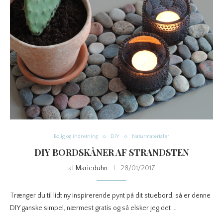
Bolig og indretning
DIY
Naturmaterialer
DIY BORDSKÅNER AF STRANDSTEN
af
Marieduhn
28/01/2017
Trænger du til lidt ny inspirerende pynt på dit stuebord, så er denne
DIY ganske simpel, nærmest gratis og så elsker jeg det …