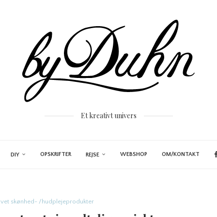
Et kreativt univers
OPSKRIFTER
WEBSHOP
OM/KONTAKT
DIY
REJSE
vet skønhed- /hudplejeprodukter