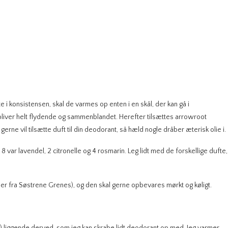
i konsistensen, skal de varmes op enten i en skål, der kan gå i
 bliver helt flydende og sammenblandet. Herefter tilsættes arrowroot
rne vil tilsætte duft til din deodorant, så hæld nogle dråber æterisk olie i.
e 8 var lavendel, 2 citronelle og 4 rosmarin. Leg lidt med de forskellige dufte,
er fra Søstrene Grenes), og den skal gerne opbevares mørkt og køligt.