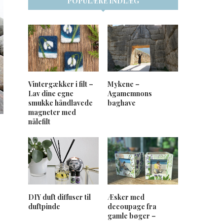
POPULÆRE INDLÆG
Vintergækker i filt –
Mykene –
Lav dine egne
Agamemnons
smukke håndlavede
baghave
magneter med
nålefilt
DIY duft diffuser til
Æsker med
duftpinde
decoupage fra
gamle bøger –