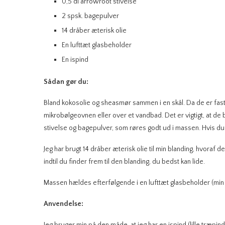
0,5 dl arrowroot stivelse
2 spsk. bagepulver
14 dråber æterisk olie
En lufttæt glasbeholder
En ispind
Sådan gør du:
Bland kokosolie og sheasmør sammen i en skål. Da de er faste 
mikrobølgeovnen eller over et vandbad. Det er vigtigt, at de
stivelse og bagepulver, som røres godt ud i massen. Hvis du ge
Jeg har brugt 14 dråber æterisk olie til min blanding, hvoraf d
indtil du finder frem til den blanding, du bedst kan lide.
Massen hældes efterfølgende i en lufttæt glasbeholder (min 
Anvendelse: