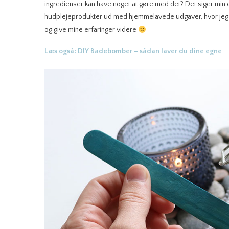
ingredienser kan have noget at gøre med det? Det siger min erf
hudplejeprodukter ud med hjemmelavede udgaver, hvor jeg selv
og give mine erfaringer videre
Læs også: DIY Badebomber – sådan laver du dine egne