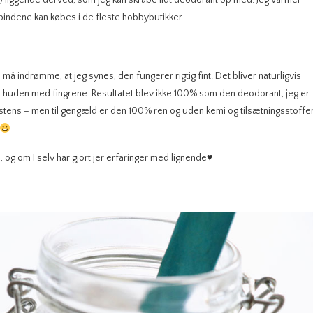
nd) liggende derved, som jeg kan skrabe lidt deodorant op med. Jeg varmer
indene kan købes i de fleste hobbybutikker.
må indrømme, at jeg synes, den fungerer rigtig fint. Det bliver naturligvis
å huden med fingrene. Resultatet blev ikke 100% som den deodorant, jeg er
nsistens – men til gengæld er den 100% ren og uden kemi og tilsætningsstoffer
, og om I selv har gjort jer erfaringer med lignende♥