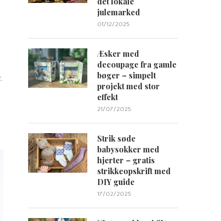
det lokale
julemarked
01/12/2025
Æsker med
decoupage fra gamle
bøger – simpelt
,
projekt med stor
effekt
21/07/2025
Strik søde
babysokker med
hjerter – gratis
strikkeopskrift med
DIY guide
17/02/2025