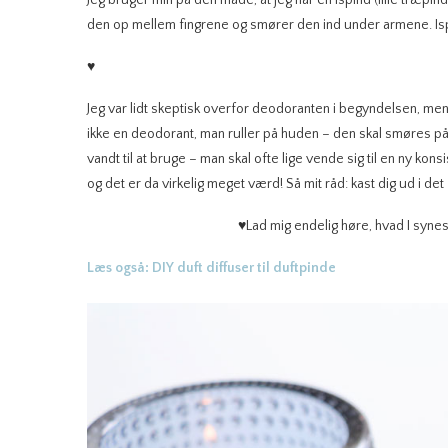
Jeg bruger min på den måde, at jeg har en ispind (lille træpi
den op mellem fingrene og smører den ind under armene. Isp
♥
Jeg var lidt skeptisk overfor deodoranten i begyndelsen, men 
ikke en deodorant, man ruller på huden – den skal smøres p
vandt til at bruge – man skal ofte lige vende sig til en ny ko
og det er da virkelig meget værd! Så mit råd: kast dig ud i det
♥Lad mig endelig høre, hvad I synes
Læs også: DIY duft diffuser til duftpinde