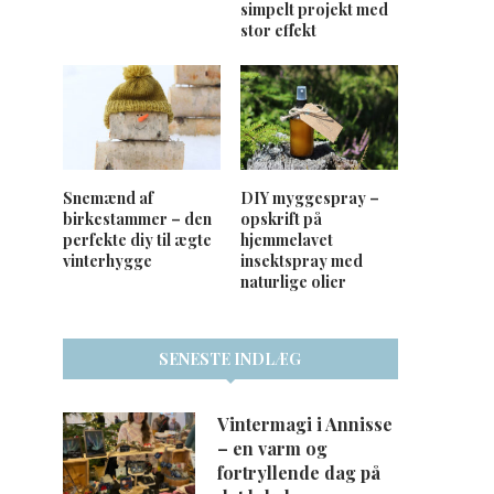
simpelt projekt med
stor effekt
Snemænd af
DIY myggespray –
birkestammer – den
opskrift på
perfekte diy til ægte
hjemmelavet
vinterhygge
insektspray med
naturlige olier
SENESTE INDLÆG
Vintermagi i Annisse
– en varm og
fortryllende dag på