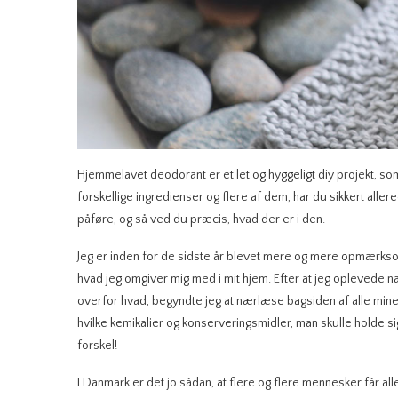
Hjemmelavet deodorant er et let og hyggeligt diy projekt, som 
forskellige ingredienser og flere af dem, har du sikkert aller
påføre, og så ved du præcis, hvad der er i den.
Jeg er inden for de sidste år blevet mere og mere opmærksom
hvad jeg omgiver mig med i mit hjem. Efter at jeg oplevede næ
overfor hvad, begyndte jeg at nærlæse bagsiden af alle mine 
hvilke kemikalier og konserveringsmidler, man skulle holde sig
forskel!
I Danmark er det jo sådan, at flere og flere mennesker får al