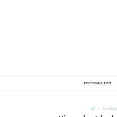
ÅRSTIDER/HØJTIDER
DIY
Hjemmela