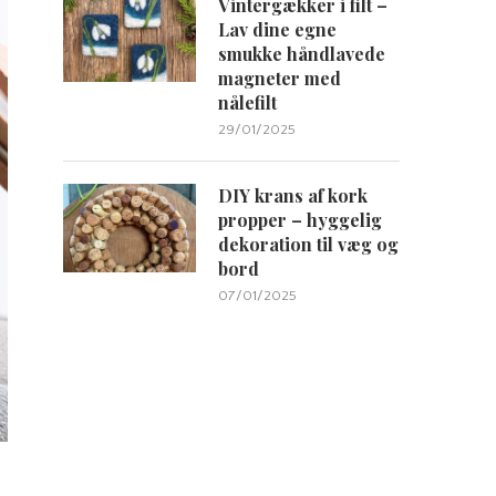
Vintergækker i filt –
Lav dine egne
smukke håndlavede
magneter med
nålefilt
29/01/2025
DIY krans af kork
propper – hyggelig
dekoration til væg og
bord
07/01/2025