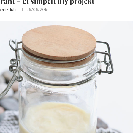
nt – et simpelt diy projekt
Marieduhn
26/06/2018