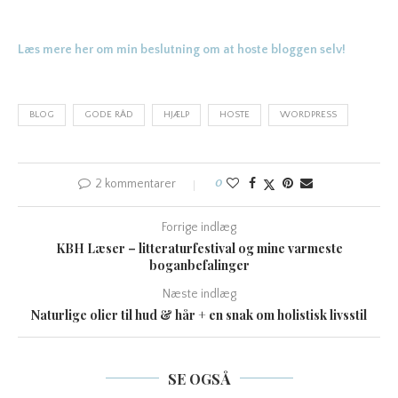
Læs mere her om min beslutning om at hoste bloggen selv!
BLOG
GODE RÅD
HJÆLP
HOSTE
WORDPRESS
2 kommentarer
0
Forrige indlæg
KBH Læser – litteraturfestival og mine varmeste
boganbefalinger
Næste indlæg
Naturlige olier til hud & hår + en snak om holistisk livsstil
SE OGSÅ