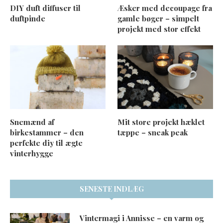
DIY duft diffuser til
Æsker med decoupage fra
duftpinde
gamle bøger – simpelt
projekt med stor effekt
Snemænd af
Mit store projekt hæklet
birkestammer – den
tæppe – sneak peak
perfekte diy til ægte
vinterhygge
SENESTE INDLÆG
Vintermagi i Annisse – en varm og