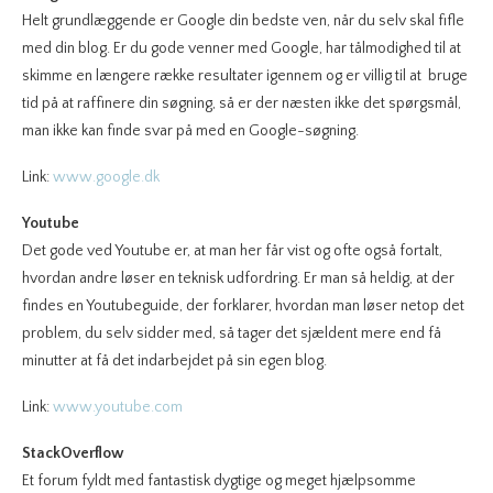
Helt grundlæggende er Google din bedste ven, når du selv skal fifle
med din blog. Er du gode venner med Google, har tålmodighed til at
skimme en længere række resultater igennem og er villig til at bruge
tid på at raffinere din søgning, så er der næsten ikke det spørgsmål,
man ikke kan finde svar på med en Google-søgning.
Link:
www.google.dk
Youtube
Det gode ved Youtube er, at man her får vist og ofte også fortalt,
hvordan andre løser en teknisk udfordring. Er man så heldig, at der
findes en Youtubeguide, der forklarer, hvordan man løser netop det
problem, du selv sidder med, så tager det sjældent mere end få
minutter at få det indarbejdet på sin egen blog.
Link:
www.youtube.com
StackOverflow
Et forum fyldt med fantastisk dygtige og meget hjælpsomme