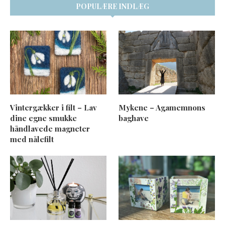
POPULÆRE INDLÆG
Vintergækker i filt – Lav
Mykene – Agamemnons
dine egne smukke
baghave
håndlavede magneter
med nålefilt