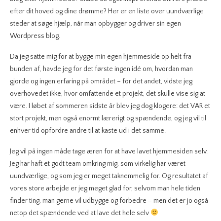
efter dit hoved og dine drømme? Her er en liste over uundværlige
steder at søge hjælp, når man opbygger og driver sin egen
Wordpress blog.
Da jeg satte mig for at bygge min egen hjemmeside op helt fra
bunden af, havde jeg for det første ingen idé om, hvordan man
gjorde og ingen erfaring på området – for det andet, vidste jeg
overhovedet ikke, hvor omfattende et projekt, det skulle vise sig at
være. I løbet af sommeren sidste år blev jeg dog klogere: det VAR et
stort projekt, men også enormt lærerigt og spændende, og jeg vil til
enhver tid opfordre andre til at kaste ud i det samme.
Jeg vil på ingen måde tage æren for at have lavet hjemmesiden selv.
Jeg har haft et godt team omkring mig, som virkelig har været
uundværlige, og som jeg er meget taknemmelig for. Og resultatet af
vores store arbejde er jeg meget glad for, selvom man hele tiden
finder ting, man gerne vil udbygge og forbedre – men det er jo også
netop det spændende ved at lave det hele selv