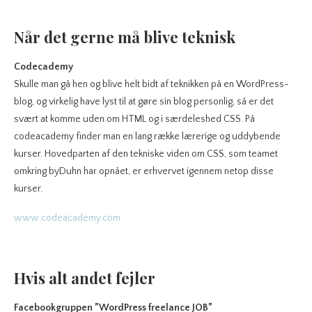
Når det gerne må blive teknisk
Codecademy
Skulle man gå hen og blive helt bidt af teknikken på en WordPress-
blog, og virkelig have lyst til at gøre sin blog personlig, så er det
svært at komme uden om HTML og i særdeleshed CSS. På
codeacademy finder man en lang række lærerige og uddybende
kurser. Hovedparten af den tekniske viden om CSS, som teamet
omkring byDuhn har opnået, er erhvervet igennem netop disse
kurser.
www.codeacademy.com
Hvis alt andet fejler
Facebookgruppen ”WordPress freelance JOB”