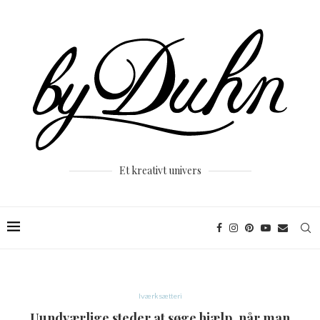
Et kreativt univers
Iværksætteri
Uundværlige steder at søge hjælp, når man