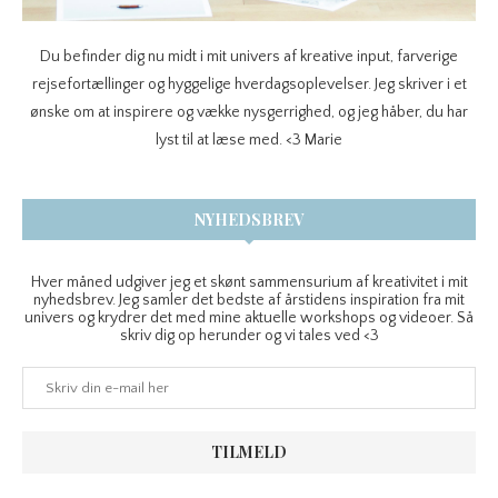
Du befinder dig nu midt i mit univers af kreative input, farverige
rejsefortællinger og hyggelige hverdagsoplevelser. Jeg skriver i et
ønske om at inspirere og vække nysgerrighed, og jeg håber, du har
lyst til at læse med. <3 Marie
NYHEDSBREV
Hver måned udgiver jeg et skønt sammensurium af kreativitet i mit
nyhedsbrev. Jeg samler det bedste af årstidens inspiration fra mit
univers og krydrer det med mine aktuelle workshops og videoer. Så
skriv dig op herunder og vi tales ved <3