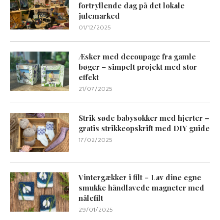
fortryllende dag på det lokale
julemarked
01/12/2025
Æsker med decoupage fra gamle
bøger – simpelt projekt med stor
effekt
21/07/2025
Strik søde babysokker med hjerter –
gratis strikkeopskrift med DIY guide
17/02/2025
Vintergækker i filt – Lav dine egne
smukke håndlavede magneter med
nålefilt
29/01/2025