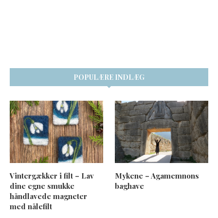
POPULÆRE INDLÆG
Vintergækker i filt – Lav
Mykene – Agamemnons
dine egne smukke
baghave
håndlavede magneter
med nålefilt