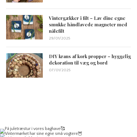
Vintergækker i filt – Lav dine egne
smukke håndlavede magneter med
nålefilt
29/01/2025
DIY krans af kork propper – hyggelig
dekoration til væg og bord
07/01/2025