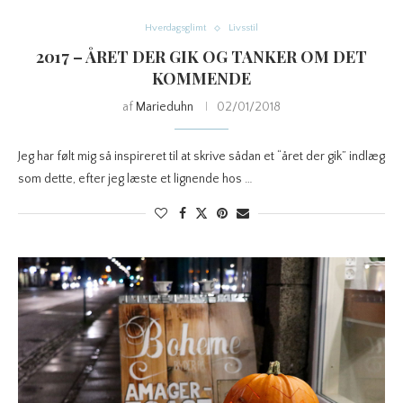
Hverdagsglimt
Livsstil
2017 – ÅRET DER GIK OG TANKER OM DET
KOMMENDE
af
Marieduhn
02/01/2018
Jeg har følt mig så inspireret til at skrive sådan et “året der gik” indlæg
som dette, efter jeg læste et lignende hos …