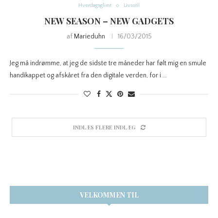
Hverdagsglimt
Livsstil
NEW SEASON – NEW GADGETS
af
Marieduhn
16/03/2015
Jeg må indrømme, at jeg de sidste tre måneder har følt mig en smule
handikappet og afskåret fra den digitale verden, for i …
INDLÆS FLERE INDLÆG
VELKOMMEN TIL