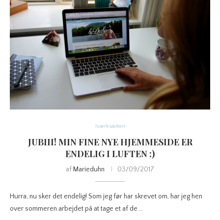
Iværksætteri
JUBIII! MIN FINE NYE HJEMMESIDE ER
ENDELIG I LUFTEN :)
af
Marieduhn
03/09/2017
Hurra, nu sker det endelig! Som jeg før har skrevet om, har jeg hen
over sommeren arbejdet på at tage et af de …