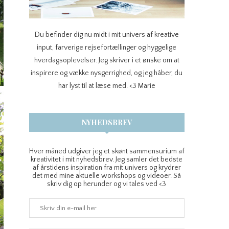
Du befinder dig nu midt i mit univers af kreative
input, farverige rejsefortællinger og hyggelige
hverdagsoplevelser. Jeg skriver i et ønske om at
inspirere og vække nysgerrighed, og jeg håber, du
har lyst til at læse med. <3 Marie
NYHEDSBREV
Hver måned udgiver jeg et skønt sammensurium af
kreativitet i mit nyhedsbrev. Jeg samler det bedste
af årstidens inspiration fra mit univers og krydrer
det med mine aktuelle workshops og videoer. Så
skriv dig op herunder og vi tales ved <3