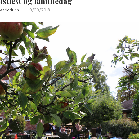
østfest og familiedag
Marieduhn
19/09/2018