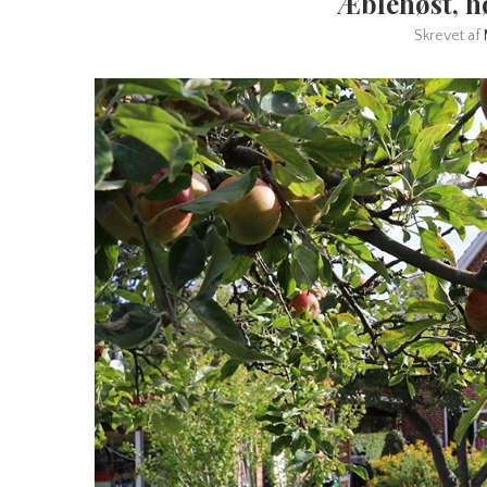
Æblehøst, h
Skrevet af