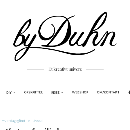
Et kreativt univers
OPSKRIFTER
WEBSHOP
OM/KONTAKT
DIY
REJSE
Hverdagsglimt
Livsstil