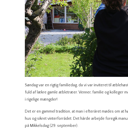
Søndag var en rigtig familiedag, da vi var inviteret til æbleh
fuld af lækre gamle æbletræer. Venner, familie og kolleger m
i rigelige mængder!
Det er en gammel tradition, at man i efteråret mødes om at høs
hus og sikret vinterforrådet. Det hårde arbejde foregik manue
på Mikkelsdag (29. september).