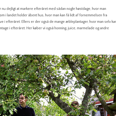
r nu dejligt at markere efteråret med sådan nogle høstdage, hvor man
i landet holder åbent hus, hvor man kan få lidt af fornemmelsen fra
røve i efteråret. Ellers er der også de mange æbleplantager, hvor man selv ka
lantage i efteråret. Her køber vi også honning, juice, marmelade og andre