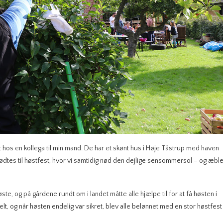
øst hos en kollega til min mand. De har et skønt hus i Høje Tåstrup med haven
ødtes til høstfest, hvor vi samtidig nød den dejlige sensommersol – og æbl
te, og på gårdene rundt om i landet måtte alle hjælpe til for at få høsten i
lt, og når høsten endelig var sikret, blev alle belønnet med en stor høstfest