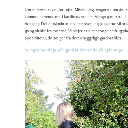
Der er ikke mange, der fejrer Mikkelsdag længere, men det e
kommer sammen med familie og venner. Mange gårde rundt om 
dengang. Det er på min to-do liste over ting, jeg gerne vil p
gå og plukke fra træerne. Vi plejer altid at besøge en frugtp
specialiteter, de sælger fra deres hyggelige gårdbutikker.
Se også: Søndagsudflugt til Kildebrønde Æbleplantage