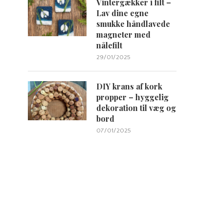
Vintergækker i filt –
Lav dine egne
smukke håndlavede
magneter med
nålefilt
29/01/2025
DIY krans af kork
propper – hyggelig
dekoration til væg og
bord
07/01/2025