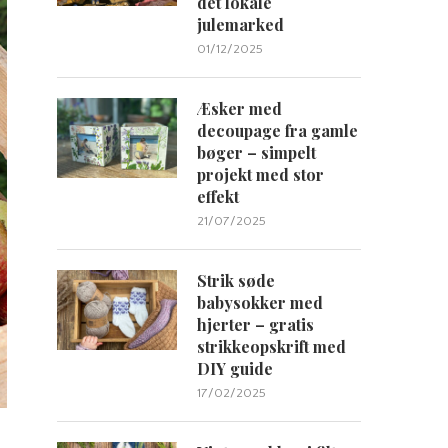
det lokale
julemarked
01/12/2025
Æsker med
decoupage fra gamle
bøger – simpelt
projekt med stor
effekt
21/07/2025
Strik søde
babysokker med
hjerter – gratis
strikkeopskrift med
DIY guide
17/02/2025