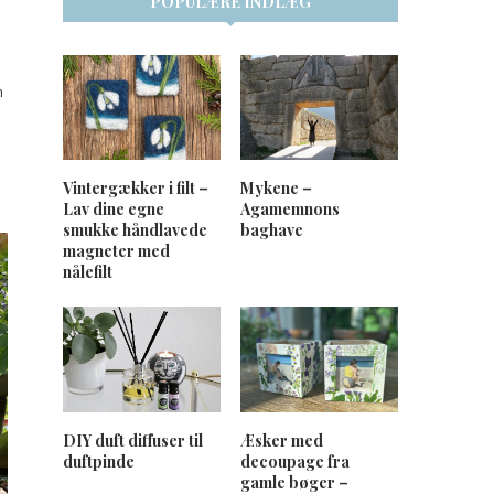
POPULÆRE INDLÆG
n
Vintergækker i filt –
Mykene –
Lav dine egne
Agamemnons
smukke håndlavede
baghave
magneter med
nålefilt
DIY duft diffuser til
Æsker med
duftpinde
decoupage fra
gamle bøger –