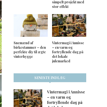
simpelt projekt med
stor effekt
Snemænd af
Vintermagi i Annisse
birkestammer – den
– en varm og
perfekte diy til ægte
fortryllende dag på
vinterhygge
det lokale
julemarked
SENESTE INDLÆG
Vintermagi i Annisse
– en varm og
fortryllende dag på