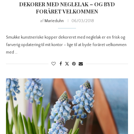
DEKORER MED NEGLELAK – OG BYD
FORÅRET VELKOMMEN
af
Marieduhn
06/03/2018
Smukke kunstneriske kopper dekoreret med neglelak er en frisk og
farverig opdatering til mit kontor – lige til at byde foråret velkommen
med …