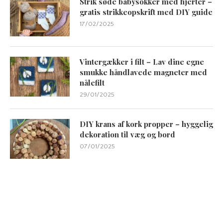
Strik søde babysokker med hjerter –
gratis strikkeopskrift med DIY guide
17/02/2025
Vintergækker i filt – Lav dine egne
smukke håndlavede magneter med
nålefilt
29/01/2025
DIY krans af kork propper – hyggelig
dekoration til væg og bord
07/01/2025