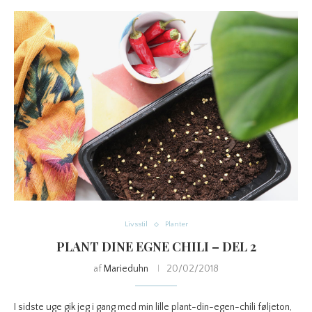
Livsstil
Planter
PLANT DINE EGNE CHILI – DEL 2
af
Marieduhn
20/02/2018
I sidste uge gik jeg i gang med min lille plant-din-egen-chili føljeton,