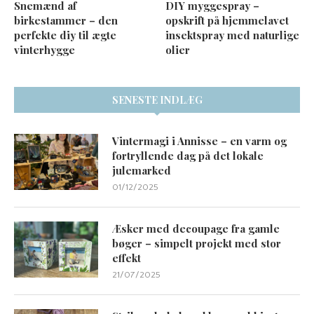
Snemænd af
DIY myggespray –
birkestammer – den
opskrift på hjemmelavet
perfekte diy til ægte
insektspray med naturlige
vinterhygge
olier
SENESTE INDLÆG
Vintermagi i Annisse – en varm og
fortryllende dag på det lokale
julemarked
01/12/2025
Æsker med decoupage fra gamle
bøger – simpelt projekt med stor
effekt
21/07/2025