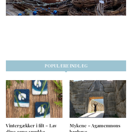
POPULÆRE INDLÆG
Vintergækker i filt – Lav
Mykene – Agamemnons
dine egne smukke
baghave