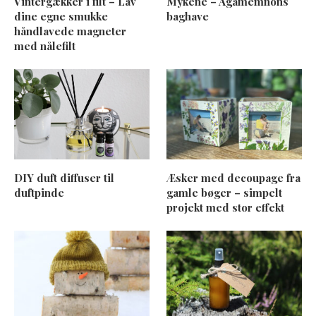
Vintergækker i filt – Lav
Mykene – Agamemnons
dine egne smukke
baghave
håndlavede magneter
med nålefilt
DIY duft diffuser til
Æsker med decoupage fra
duftpinde
gamle bøger – simpelt
projekt med stor effekt