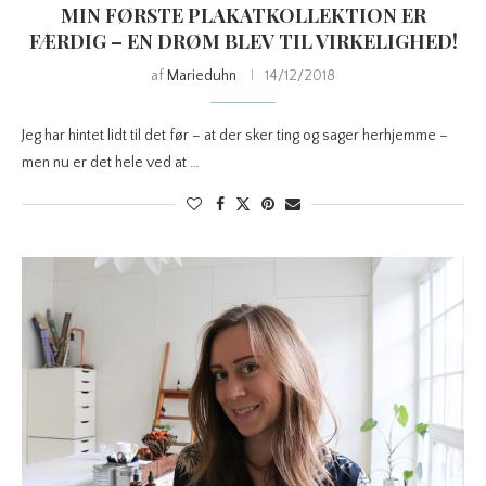
MIN FØRSTE PLAKATKOLLEKTION ER
FÆRDIG – EN DRØM BLEV TIL VIRKELIGHED!
af
Marieduhn
14/12/2018
Jeg har hintet lidt til det før – at der sker ting og sager herhjemme –
men nu er det hele ved at …