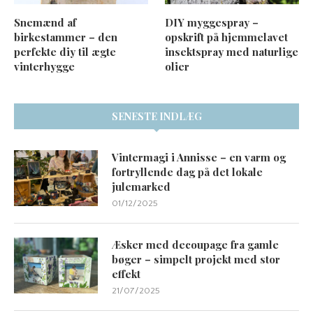
Snemænd af
DIY myggespray –
birkestammer – den
opskrift på hjemmelavet
perfekte diy til ægte
insektspray med naturlige
vinterhygge
olier
SENESTE INDLÆG
Vintermagi i Annisse – en varm og
fortryllende dag på det lokale
julemarked
01/12/2025
Æsker med decoupage fra gamle
bøger – simpelt projekt med stor
effekt
21/07/2025