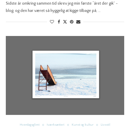
Sidste år omkring sammen tid skrev jeg min første “året der gik” -
blog, og den har været så hyggelig at kigge tilbage på, …
Hverdagsglimt
Iværksætteri
Kunst og kultur
Livsstil