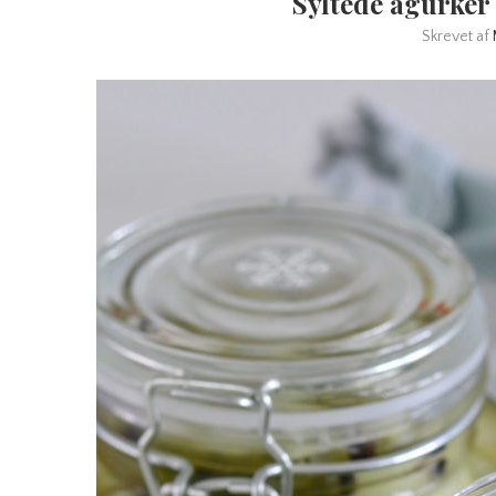
Syltede agurker
Skrevet af