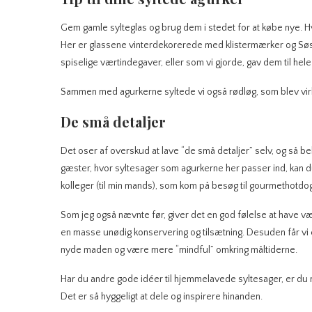
Gem gamle sylteglas og brug dem i stedet for at købe nye. Hvi
Her er glassene vinterdekorerede med klistermærker og Søs
spiselige værtindegaver, eller som vi gjorde, gav dem til hele 
Sammen med agurkerne syltede vi også rødløg, som blev virk
De små detaljer
Det oser af overskud at lave “de små detaljer” selv, og så b
gæster, hvor syltesager som agurkerne her passer ind, kan du
kolleger (til min mands), som kom på besøg til gourmethotdog
Som jeg også nævnte før, giver det en god følelse at have væ
en masse unødig konservering og tilsætning. Desuden får vi 
nyde maden og være mere “mindful” omkring måltiderne.
Har du andre gode idéer til hjemmelavede syltesager, er du 
Det er så hyggeligt at dele og inspirere hinanden.