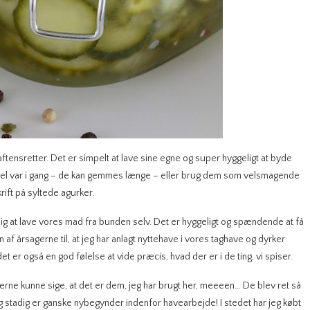
aftensretter. Det er simpelt at lave sine egne og super hyggeligt at byde
gevel var i gang – de kan gemmes længe – eller brug dem som velsmagende
ift på syltede agurker.
g at lave vores mad fra bunden selv. Det er hyggeligt og spændende at få
 af årsagerne til, at jeg har anlagt nyttehave i vores taghave og dyrker
t er også en god følelse at vide præcis, hvad der er i de ting, vi spiser.
gerne kunne sige, at det er dem, jeg har brugt her, meeeen… De blev ret så
jeg stadig er ganske nybegynder indenfor havearbejde! I stedet har jeg købt