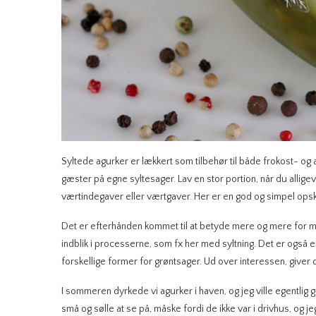
Syltede agurker er lækkert som tilbehør til både frokost- og 
gæster på egne syltesager. Lav en stor portion, når du alli
værtindegaver eller værtgaver. Her er en god og simpel opskr
Det er efterhånden kommet til at betyde mere og mere for mi
indblik i processerne, som fx her med syltning. Det er også en
forskellige former for grøntsager. Ud over interessen, giver de
I sommeren dyrkede vi agurker i haven, og jeg ville egentlig 
små og sølle at se på, måske fordi de ikke var i drivhus, og 