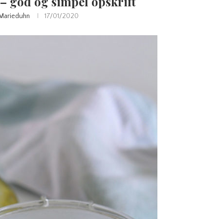
 – god og simpel opskrift
Marieduhn
17/01/2020