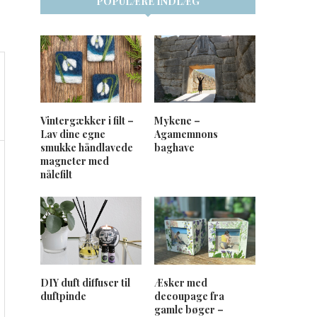
POPULÆRE INDLÆG
Vintergækker i filt –
Mykene –
Lav dine egne
Agamemnons
smukke håndlavede
baghave
magneter med
nålefilt
DIY duft diffuser til
Æsker med
duftpinde
decoupage fra
gamle bøger –