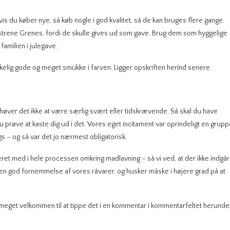
s du køber nye, så køb nogle i god kvalitet, så de kan bruges flere gange.
trene Grenes, fordi de skulle gives ud som gave. Brug dem som hyggelige
familien i julegave.
elig gode og meget smukke i farven. Ligger opskriften herind senere.
ehøver det ikke at være særlig svært eller tidskrævende. Så skal du have
 prøve at kaste dig ud i det. Vores eget incitament var oprindeligt en grup
s – og så var det jo nærmest obligatorisk.
ret med i hele processen omkring madlavning – så vi ved, at der ikke indgår
en god fornemmelse af vores råvarer, og husker måske i højere grad på at
meget velkommen til at tippe det i en kommentar i kommentarfeltet herunder