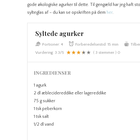
gode økologiske agurker til dette. Til gengæld har jeg haft s
sylteglas af – du kan se opskriften på dem
her
.
Syltede agurker
Portioner:
4
Forberedelsestid:
15 min
Tilbe
Vurdering:
3.3
/5
(
3
stemmer )
0
INGREDIENSER
1 agurk
2 dl æblecidereddike eller lagereddike
75 g sukker
1 tsk peberkorn
1 tsk salt
1/2 dl vand