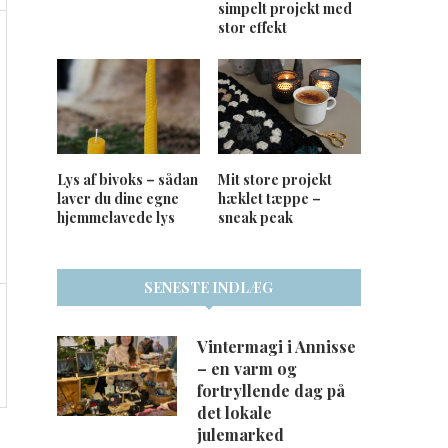
simpelt projekt med
stor effekt
Lys af bivoks – sådan
Mit store projekt
laver du dine egne
hæklet tæppe –
hjemmelavede lys
sneak peak
SENESTE INDLÆG
Vintermagi i Annisse
– en varm og
fortryllende dag på
det lokale
julemarked