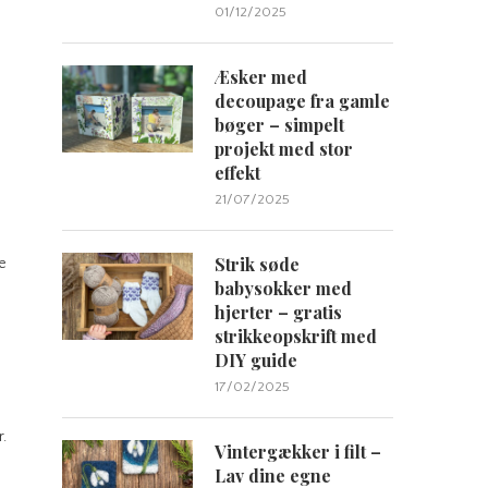
01/12/2025
Æsker med
decoupage fra gamle
bøger – simpelt
projekt med stor
effekt
21/07/2025
Strik søde
pe
babysokker med
hjerter – gratis
strikkeopskrift med
DIY guide
17/02/2025
.
Vintergækker i filt –
Lav dine egne