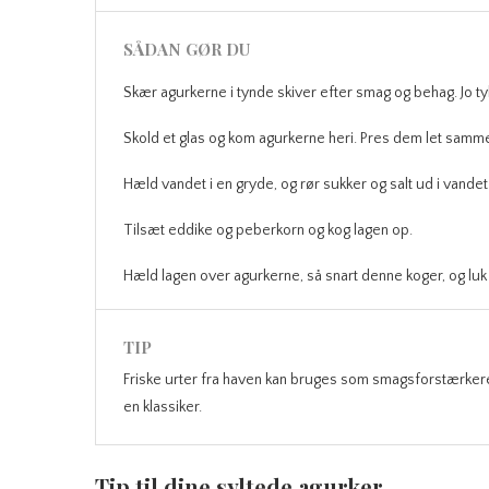
SÅDAN GØR DU
Skær agurkerne i tynde skiver efter smag og behag. Jo tyk
Skold et glas og kom agurkerne heri. Pres dem let samm
Hæld vandet i en gryde, og rør sukker og salt ud i vandet
Tilsæt eddike og peberkorn og kog lagen op.
Hæld lagen over agurkerne, så snart denne koger, og luk s
TIP
Friske urter fra haven kan bruges som smagsforstærkere
en klassiker.
Tip til dine syltede agurker