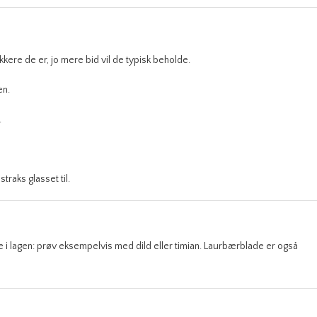
kere de er, jo mere bid vil de typisk beholde.
en.
.
traks glasset til.
 i lagen: prøv eksempelvis med dild eller timian. Laurbærblade er også