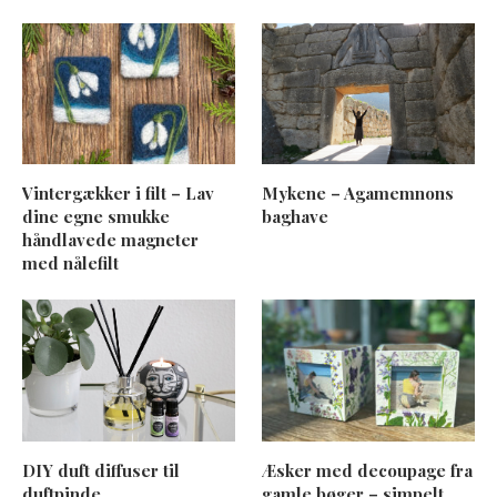
Vintergækker i filt – Lav
Mykene – Agamemnons
dine egne smukke
baghave
håndlavede magneter
med nålefilt
DIY duft diffuser til
Æsker med decoupage fra
duftpinde
gamle bøger – simpelt