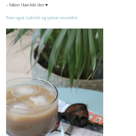
– håber I kan lide den ♥
Prøv også: Lakrids og spinat smoothie