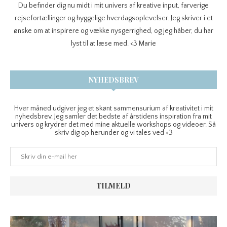
Du befinder dig nu midt i mit univers af kreative input, farverige
rejsefortællinger og hyggelige hverdagsoplevelser. Jeg skriver i et
ønske om at inspirere og vække nysgerrighed, og jeg håber, du har
lyst til at læse med. <3 Marie
NYHEDSBREV
Hver måned udgiver jeg et skønt sammensurium af kreativitet i mit
nyhedsbrev. Jeg samler det bedste af årstidens inspiration fra mit
univers og krydrer det med mine aktuelle workshops og videoer. Så
skriv dig op herunder og vi tales ved <3