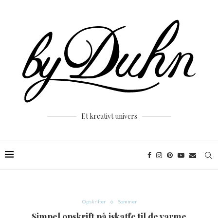
Et kreativt univers
Opskrifter
Sommer
Simpel opskrift på iskaffe til de varme