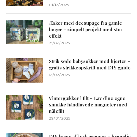
01/12/2025
Æsker med decoupage fra gamle
bøger – simpelt projekt med stor
effekt
21/07/2025
Strik søde babysokker med hjerter –
gratis strikkeopskrift med DIY guide
17/02/2025
Vintergækker i filt – Lav dine egne
smukke håndlavede magneter med
nålefilt
29/01/2025
DIY krans af kork propper – hyggelig