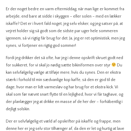
Er der noget bedre en varm eftermiddag, når man lige er kommet fra
arbejde, end bare at sidde i skyggen – eller solen – med en lækker
iskaffe? Det er i hvert fald noget, jeg selv elsker, og jeg satser på, at
vejret holder sig så godt som de sidste par uger hele sommeren
igennem, så vi rigtig får brug for det. Ja, jeg er ret optimistisk, men jeg
synes, vi fortjener en rigtig god sommer!
Fordi jeg drikker det så ofte, har jeg i denne opskrift skruet godt ned
for sukkeret, for vi skal jo nødig sætte bikiniformen over styr
Du
kan selvfølgelig vælge at tilføje mere, hvis du synes. Den er ekstra
stærk i forhold til min sædvanlige kop kaffe, så den er god til de
dage, hvor man er lidt varmesløv og har brug for et ekstra kick. Vi
skal som før nævnt snart flytte til en lejlighed, hvor vi får taghave, og
der planlægger jeg at drikke en masse af de her der – forhåbentlig i
dejligt solskin.
Der er selvfølgelig et væld af opskrifter på iskaffe og frappe, men
denne her er jeg selv stor tilhænger af, da den er let og hurtig at lave