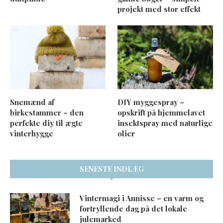
projekt med stor effekt
Snemænd af
DIY myggespray –
birkestammer – den
opskrift på hjemmelavet
perfekte diy til ægte
insektspray med naturlige
vinterhygge
olier
SENESTE INDLÆG
Vintermagi i Annisse – en varm og
fortryllende dag på det lokale
julemarked