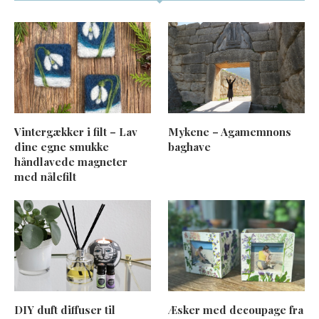
Vintergækker i filt – Lav
Mykene – Agamemnons
dine egne smukke
baghave
håndlavede magneter
med nålefilt
DIY duft diffuser til
Æsker med decoupage fra