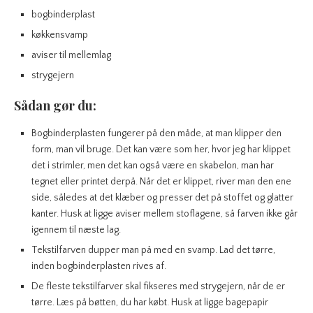
bogbinderplast
køkkensvamp
aviser til mellemlag
strygejern
Sådan gør du:
Bogbinderplasten fungerer på den måde, at man klipper den
form, man vil bruge. Det kan være som her, hvor jeg har klippet
det i strimler, men det kan også være en skabelon, man har
tegnet eller printet derpå. Når det er klippet, river man den ene
side, således at det klæber og presser det på stoffet og glatter
kanter. Husk at ligge aviser mellem stoflagene, så farven ikke går
igennem til næste lag.
Tekstilfarven dupper man på med en svamp. Lad det tørre,
inden bogbinderplasten rives af.
De fleste tekstilfarver skal fikseres med strygejern, når de er
tørre. Læs på bøtten, du har købt. Husk at ligge bagepapir