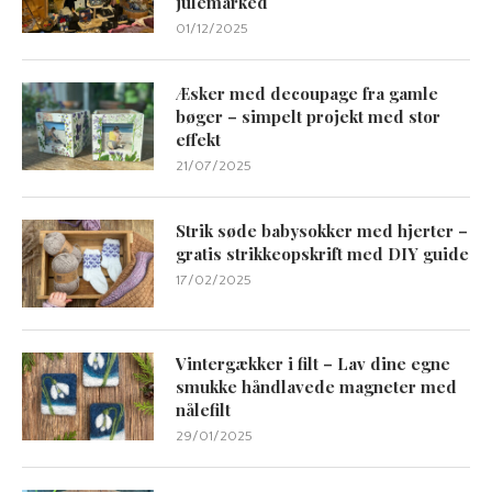
julemarked
01/12/2025
Æsker med decoupage fra gamle
bøger – simpelt projekt med stor
effekt
21/07/2025
Strik søde babysokker med hjerter –
gratis strikkeopskrift med DIY guide
17/02/2025
Vintergækker i filt – Lav dine egne
smukke håndlavede magneter med
nålefilt
29/01/2025