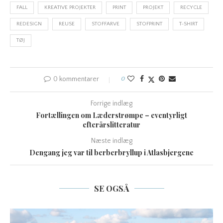
FALL
KREATIVE PROJEKTER
PRINT
PROJEKT
RECYCLE
REDESIGN
REUSE
STOFFARVE
STOFPRINT
T-SHIRT
TØJ
0 kommentarer
0
Forrige indlæg
Fortællingen om Læderstrømpe – eventyrligt
efterårslitteratur
Næste indlæg
Dengang jeg var til berberbryllup i Atlasbjergene
SE OGSÅ