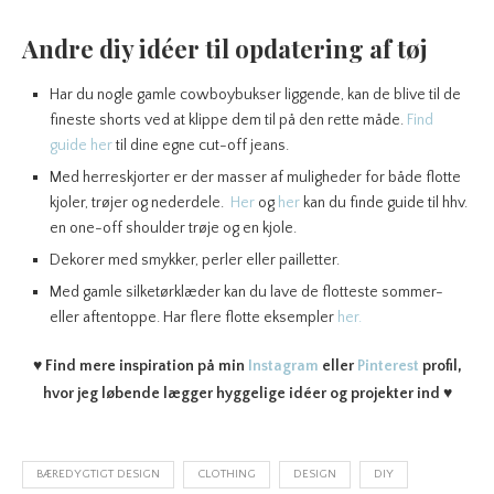
Andre diy idéer til opdatering af tøj
Har du nogle gamle cowboybukser liggende, kan de blive til de
fineste shorts ved at klippe dem til på den rette måde.
Find
guide her
til dine egne cut-off jeans.
Med herreskjorter er der masser af muligheder for både flotte
kjoler, trøjer og nederdele.
Her
og
her
kan du finde guide til hhv.
en one-off shoulder trøje og en kjole.
Dekorer med smykker, perler eller pailletter.
Med gamle silketørklæder kan du lave de flotteste sommer-
eller aftentoppe. Har flere flotte eksempler
her.
♥
Find mere inspiration på min
Instagram
eller
Pinterest
profil,
hvor jeg løbende lægger hyggelige idéer og projekter ind
♥
BÆREDYGTIGT DESIGN
CLOTHING
DESIGN
DIY