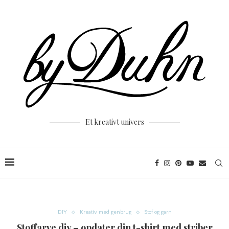
Et kreativt univers
DIY
Kreativ med genbrug
Stof og garn
Stoffarve diy – opdater din t-shirt med striber