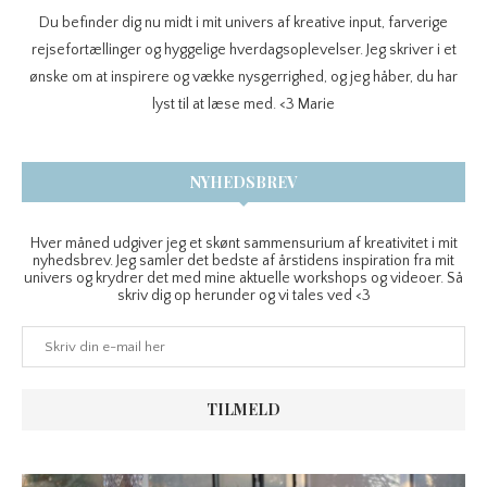
Du befinder dig nu midt i mit univers af kreative input, farverige
rejsefortællinger og hyggelige hverdagsoplevelser. Jeg skriver i et
ønske om at inspirere og vække nysgerrighed, og jeg håber, du har
lyst til at læse med. <3 Marie
NYHEDSBREV
Hver måned udgiver jeg et skønt sammensurium af kreativitet i mit
nyhedsbrev. Jeg samler det bedste af årstidens inspiration fra mit
univers og krydrer det med mine aktuelle workshops og videoer. Så
skriv dig op herunder og vi tales ved <3