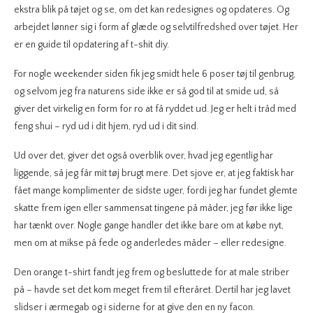
ekstra blik på tøjet og se, om det kan redesignes og opdateres. Og
arbejdet lønner sig i form af glæde og selvtilfredshed over tøjet. Her
er en guide til opdatering af t-shit diy.
For nogle weekender siden fik jeg smidt hele 6 poser tøj til genbrug,
og selvom jeg fra naturens side ikke er så god til at smide ud, så
giver det virkelig en form for ro at få ryddet ud. Jeg er helt i tråd med
feng shui – ryd ud i dit hjem, ryd ud i dit sind.
Ud over det, giver det også overblik over, hvad jeg egentlig har
liggende, så jeg får mit tøj brugt mere. Det sjove er, at jeg faktisk har
fået mange komplimenter de sidste uger, fordi jeg har fundet glemte
skatte frem igen eller sammensat tingene på måder, jeg før ikke lige
har tænkt over. Nogle gange handler det ikke bare om at købe nyt,
men om at mikse på fede og anderledes måder – eller redesigne.
Den orange t-shirt fandt jeg frem og besluttede for at male striber
på – havde set det kom meget frem til efteråret. Dertil har jeg lavet
slidser i ærmegab og i siderne for at give den en ny facon.