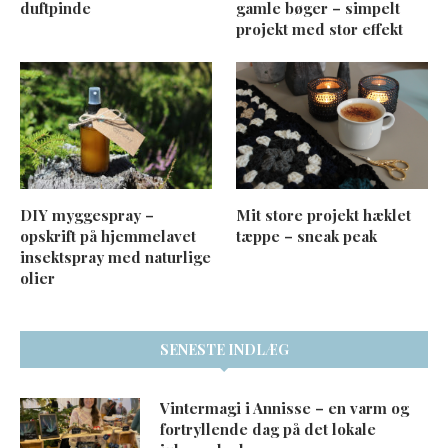
duftpinde
gamle bøger – simpelt
projekt med stor effekt
DIY myggespray –
Mit store projekt hæklet
opskrift på hjemmelavet
tæppe – sneak peak
insektspray med naturlige
olier
SENESTE INDLÆG
Vintermagi i Annisse – en varm og
fortryllende dag på det lokale