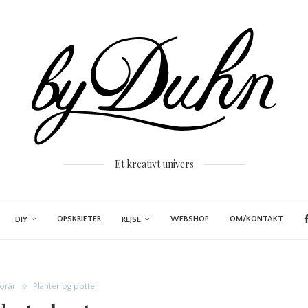
Et kreativt univers
OPSKRIFTER
WEBSHOP
OM/KONTAKT
DIY
REJSE
Forår
Planter og potter