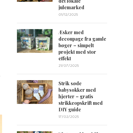
det lokale
julemarked
01/12/2025
Æsker med
decoupage fra gamle
bøger – simpelt
projekt med stor
effekt
21/07/2025
r
Strik søde
babysokker med
hjerter – gratis
strikkeopskrift med
DIY guide
17/02/2025