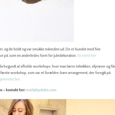
r, og de holdt og var smukke måneden ud. De er bundet med fine
at se på, som en anderledes form for juledekoration.
Se mere her.
dda begyndt at afholde workshops, hvor man lærer teknikken, afprøver og få
in første workshop, som var et forældre-barn arrangement, der foregik på
ngementet her.
us – kontakt her:
mail@byduhn.com