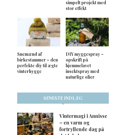
simpelt projekt med
stor effekt
Snemænd af
DIY myggespray –
birkestammer – den
opskrift på
perfekte diy til ægte
hjemmelavet
vinterhygge
insektspray med
naturlige olier
SENESTE INDLÆG
Vintermagi i Annisse
– en varm og
fortryllende dag på