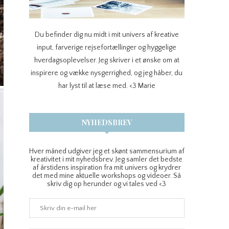
Du befinder dig nu midt i mit univers af kreative
input, farverige rejsefortællinger og hyggelige
hverdagsoplevelser. Jeg skriver i et ønske om at
inspirere og vække nysgerrighed, og jeg håber, du
har lyst til at læse med. <3 Marie
NYHEDSBREV
Hver måned udgiver jeg et skønt sammensurium af
kreativitet i mit nyhedsbrev. Jeg samler det bedste
af årstidens inspiration fra mit univers og krydrer
det med mine aktuelle workshops og videoer. Så
skriv dig op herunder og vi tales ved <3