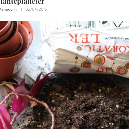
lanteplaneter
Marieduhn
02/04/2016