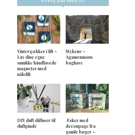
POPULÆRE INDLÆG
Vintergækker i filt –
Mykene –
Lav dine egne
Agamemnons
smukke håndlavede
baghave
magneter med
nålefilt
DIY duft diffuser til
Æsker med
duftpinde
decoupage fra
gamle bøger –