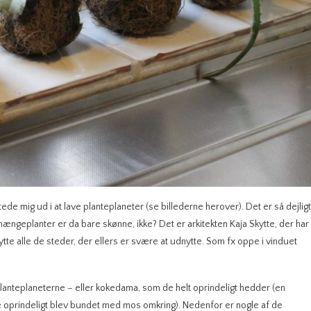
tede mig ud i at lave planteplaneter (se billederne herover). Det er så dejligt
hængeplanter er da bare skønne, ikke? Det er arkitekten Kaja Skytte, der har
te alle de steder, der ellers er svære at udnytte. Som fx oppe i vinduet
lanteplaneterne – eller kokedama, som de helt oprindeligt hedder (en
 de oprindeligt blev bundet med mos omkring). Nedenfor er nogle af de