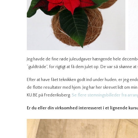
Jeg havde de fine røde juleudgaver hængende hele decembe
“guldtråde”, for rigtigt at få dem julet op. De var så skønne 
Efter at have fået teknikken godt ind under huden, er jeg en
de flotte resultater med hjem. Jeg har her skrevet lidt om m
KU.BE på Frederiksberg.
Se flere stemningsbilleder fra arra
Er du eller din virksomhed interesseret i et lignende kurs