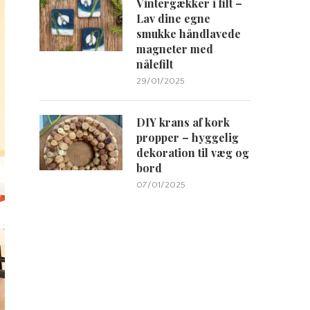
Vintergækker i filt –
Lav dine egne
smukke håndlavede
magneter med
nålefilt
29/01/2025
DIY krans af kork
propper – hyggelig
dekoration til væg og
bord
07/01/2025