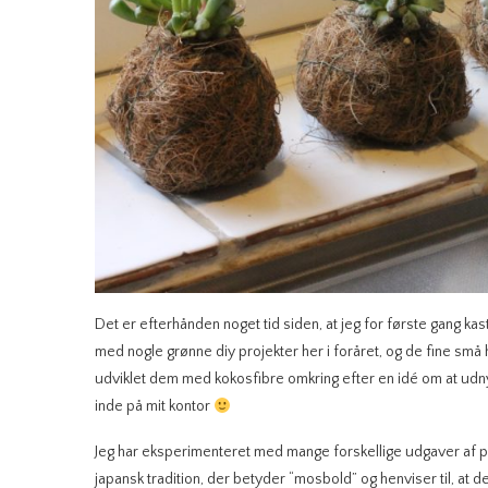
Det er efterhånden noget tid siden, at jeg for første gang kas
med nogle grønne diy projekter her i foråret, og de fine små 
udviklet dem med kokosfibre omkring efter en idé om at udnyt
inde på mit kontor
Jeg har eksperimenteret med mange forskellige udgaver af p
japansk tradition, der betyder “mosbold” og henviser til, at