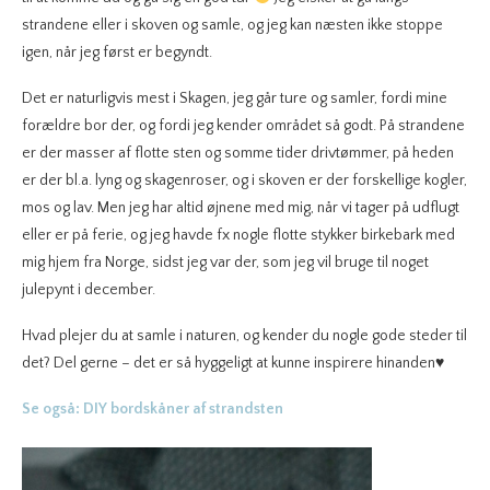
strandene eller i skoven og samle, og jeg kan næsten ikke stoppe
igen, når jeg først er begyndt.
Det er naturligvis mest i Skagen, jeg går ture og samler, fordi mine
forældre bor der, og fordi jeg kender området så godt. På strandene
er der masser af flotte sten og somme tider drivtømmer, på heden
er der bl.a. lyng og skagenroser, og i skoven er der forskellige kogler,
mos og lav. Men jeg har altid øjnene med mig, når vi tager på udflugt
eller er på ferie, og jeg havde fx nogle flotte stykker birkebark med
mig hjem fra Norge, sidst jeg var der, som jeg vil bruge til noget
julepynt i december.
Hvad plejer du at samle i naturen, og kender du nogle gode steder til
det? Del gerne – det er så hyggeligt at kunne inspirere hinanden♥
Se også: DIY bordskåner af strandsten