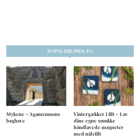
POPULÆRE INDLÆG
Mykene – Agamemnons
Vintergækker i filt – Lav
baghave
dine egne smukke
håndlavede magneter
med nålefilt