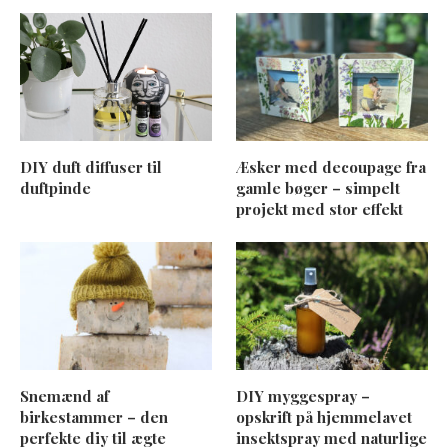
DIY duft diffuser til
Æsker med decoupage fra
duftpinde
gamle bøger – simpelt
projekt med stor effekt
Snemænd af
DIY myggespray –
birkestammer – den
opskrift på hjemmelavet
perfekte diy til ægte
insektspray med naturlige