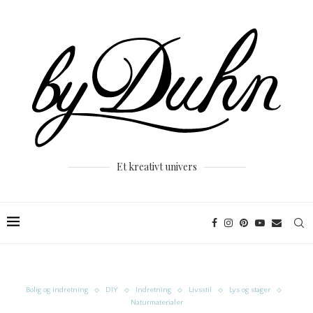
Et kreativt univers
Bolig og indretning
DIY
Indretning
Livsstil
Lys og stager
Naturmaterialer