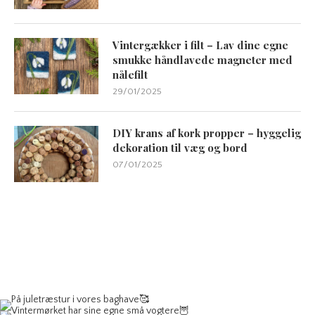
Vintergækker i filt – Lav dine egne
smukke håndlavede magneter med
nålefilt
29/01/2025
DIY krans af kork propper – hyggelig
dekoration til væg og bord
07/01/2025