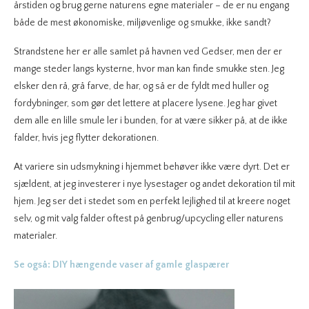
årstiden og brug gerne naturens egne materialer – de er nu engang
både de mest økonomiske, miljøvenlige og smukke, ikke sandt?
Strandstene her er alle samlet på havnen ved Gedser, men der er
mange steder langs kysterne, hvor man kan finde smukke sten. Jeg
elsker den rå, grå farve, de har, og så er de fyldt med huller og
fordybninger, som gør det lettere at placere lysene. Jeg har givet
dem alle en lille smule ler i bunden, for at være sikker på, at de ikke
falder, hvis jeg flytter dekorationen.
At variere sin udsmykning i hjemmet behøver ikke være dyrt. Det er
sjældent, at jeg investerer i nye lysestager og andet dekoration til mit
hjem. Jeg ser det i stedet som en perfekt lejlighed til at kreere noget
selv, og mit valg falder oftest på genbrug/upcycling eller naturens
materialer.
Se også: DIY hængende vaser af gamle glaspærer