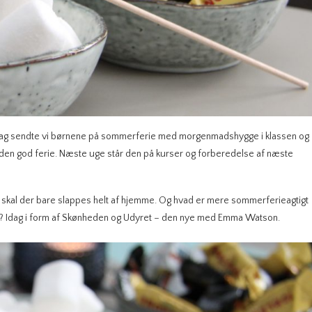
Idag sendte vi børnene på sommerferie med morgenmadshygge i klassen og
en god ferie. Næste uge står den på kurser og forberedelse af næste
n skal der bare slappes helt af hjemme. Og hvad er mere sommerferieagtigt
n? Idag i form af Skønheden og Udyret – den nye med Emma Watson.