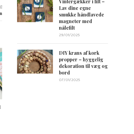
Vintergækker i filt –
g
Lav dine egne
on
smukke håndlavede
magneter med
nålefilt
29/01/2025
DIY krans af kork
propper – hyggelig
dekoration til væg og
bord
07/01/2025
d
Soyaristede mandler – simpel opskrift
på en god...