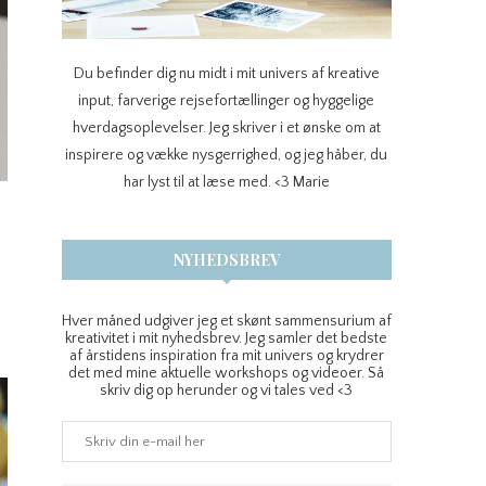
Du befinder dig nu midt i mit univers af kreative
input, farverige rejsefortællinger og hyggelige
hverdagsoplevelser. Jeg skriver i et ønske om at
inspirere og vække nysgerrighed, og jeg håber, du
har lyst til at læse med. <3 Marie
NYHEDSBREV
Hver måned udgiver jeg et skønt sammensurium af
kreativitet i mit nyhedsbrev. Jeg samler det bedste
af årstidens inspiration fra mit univers og krydrer
det med mine aktuelle workshops og videoer. Så
skriv dig op herunder og vi tales ved <3