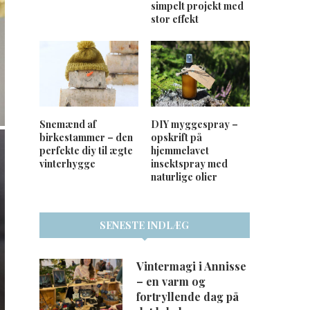
simpelt projekt med
stor effekt
Snemænd af
DIY myggespray –
birkestammer – den
opskrift på
perfekte diy til ægte
hjemmelavet
vinterhygge
insektspray med
naturlige olier
SENESTE INDLÆG
Vintermagi i Annisse
– en varm og
fortryllende dag på