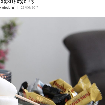
dagshygge <3
Marieduhn
23/06/2017