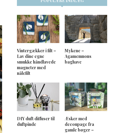
POPULÆRE INDLÆG
Vintergækker i filt –
Mykene –
Lav dine egne
Agamemnons
smukke håndlavede
baghave
magneter med
nålefilt
DIY duft diffuser til
Æsker med
duftpinde
decoupage fra
gamle bøger –