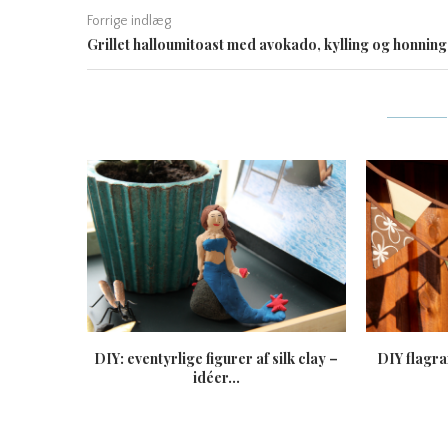
Forrige indlæg
Grillet halloumitoast med avokado, kylling og honning
DIY: eventyrlige figurer af silk clay –
DIY flagra
idéer...