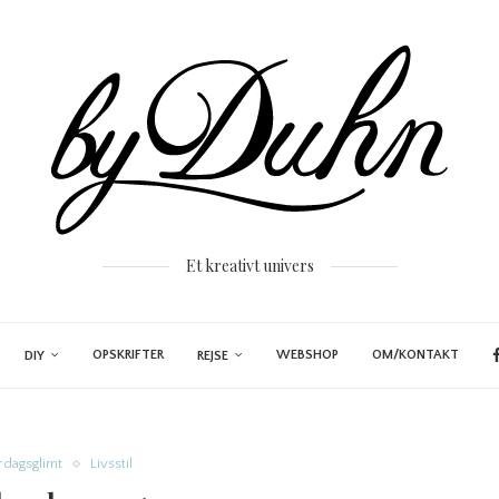
Et kreativt univers
OPSKRIFTER
WEBSHOP
OM/KONTAKT
DIY
REJSE
dagsglimt
Livsstil