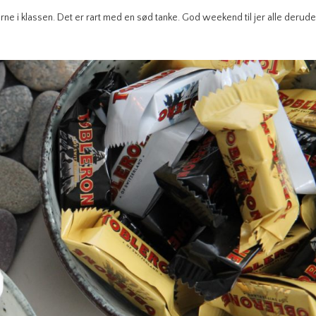
rne i klassen. Det er rart med en sød tanke. God weekend til jer alle derude