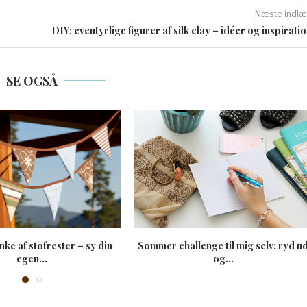
Næste indlæ
DIY: eventyrlige figurer af silk clay – idéer og inspirati
SE OGSÅ
nke af stofrester – sy din
Sommer challenge til mig selv: ryd u
egen...
og...