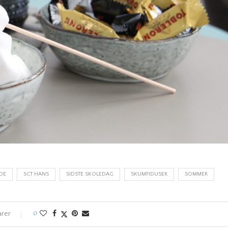
EDE
SCT HANS
SIDSTE SKOLEDAG
SKUMFIDUSER
SOMMER
arer
0