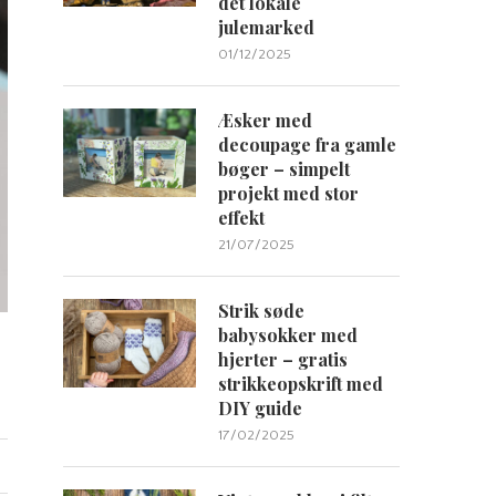
det lokale
julemarked
01/12/2025
Æsker med
decoupage fra gamle
bøger – simpelt
projekt med stor
effekt
21/07/2025
Strik søde
babysokker med
hjerter – gratis
strikkeopskrift med
DIY guide
17/02/2025