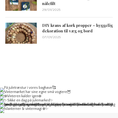
nålefilt
29/01/2025
DIY krans af kork propper – hyggelig
dekoration til væg og bord
07/01/2025