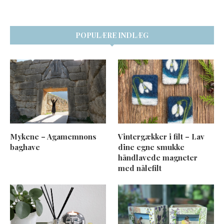
POPULÆRE INDLÆG
Mykene – Agamemnons
Vintergækker i filt – Lav
baghave
dine egne smukke
håndlavede magneter
med nålefilt