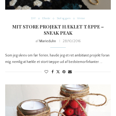
DIY
Efterår
Stof og garn
Vinter
MIT STORE PROJEKT HÆKLET TÆPPE –
SNEAK PEAK
af
Marieduhn
28/10/2016
Som jeg skrev om før ferien, havde jeg et ret ambitiøst projekt foran
mig, nemlig at hækle et stort tæppe ud af bedstemorfirkanter. …