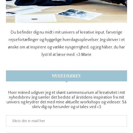
Du befinder dig nu midt i mit univers af kreative input, farverige
rejsefortællinger og hyggelige hverdagsoplevelser. Jeg skriver i et
ønske om at inspirere og vække nysgerrighed, og jeg håber, du har
lyst til at læse med. <3 Marie
NYHEDSBREV
Hver måned udgiver jeg et skønt sammensurium af kreativitet i mit
nyhedsbrev. Jeg samler det bedste af årstidens inspiration fra mit
univers og krydrer det med mine aktuelle workshops og videoer. Så
skriv dig op herunder og vi tales ved <3