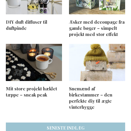
DIY duft diffuser til
Æsker med decoupage fra
duftpinde
gamle bøger – simpelt
projekt med stor effekt
Mit store projekt hæklet
Snemænd af
tæppe – sneak peak
birkestammer – den
perfekte diy til ægte
vinterhygge
SENESTE INDLÆG