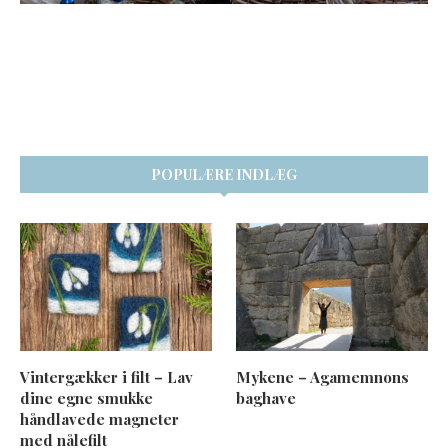
POPULÆRE INDLÆG
Vintergækker i filt – Lav
Mykene – Agamemnons
dine egne smukke
baghave
håndlavede magneter
med nålefilt