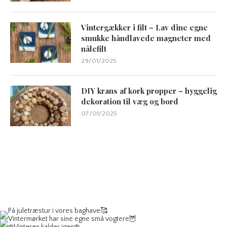
Vintergækker i filt – Lav dine egne
smukke håndlavede magneter med
nålefilt
29/01/2025
DIY krans af kork propper – hyggelig
dekoration til væg og bord
07/01/2025