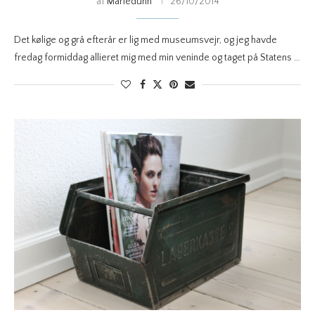
af
Marieduhn
26/10/2014
Det kølige og grå efterår er lig med museumsvejr, og jeg havde
fredag formiddag allieret mig med min veninde og taget på Statens …