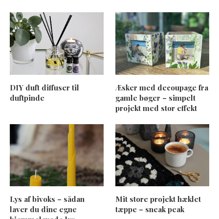
DIY duft diffuser til
Æsker med decoupage fra
duftpinde
gamle bøger – simpelt
projekt med stor effekt
Lys af bivoks – sådan
Mit store projekt hæklet
laver du dine egne
tæppe – sneak peak