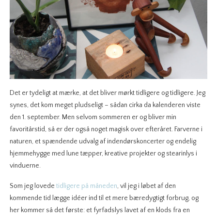
Det er tydeligt at mærke, at det bliver mørkt tidligere og tidligere. Jeg
synes, det kom meget pludseligt – sådan cirka da kalenderen viste
den 1. september. Men selvom sommeren er og bliver min
favoritårstid, så er der også noget magisk over efteråret. Farverne i
naturen, et spændende udvalg af indendørskoncerter og endelig
hjemmehygge med lune tæpper, kreative projekter og stearinlys i
vinduerne.
Som jeg lovede
tidligere på måneden
, vil jeg i løbet af den
kommende tid lægge idéer ind til et mere bæredygtigt forbrug, og
her kommer så det første: et fyrfadslys lavet af en klods fra en