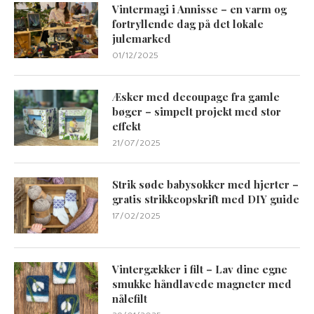
Vintermagi i Annisse – en varm og
fortryllende dag på det lokale
julemarked
01/12/2025
Æsker med decoupage fra gamle
bøger – simpelt projekt med stor
effekt
21/07/2025
Strik søde babysokker med hjerter –
gratis strikkeopskrift med DIY guide
17/02/2025
Vintergækker i filt – Lav dine egne
smukke håndlavede magneter med
nålefilt