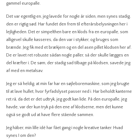
gammel europalle.
Det var egentlig en, jeg lavede for nogle år siden, men synes stadig,
den er rigtig sød. Har fundet den frem til efterårsbelysningen her i
lejligheden. Det er simpelthen bare en klods fra en europalle, som
alligevel skulle kasseres, da den var i stykker, og bruges som
brænde. Jeg fik med et brækjern og en del asen pillet klodsen her af.
De er lavet ret robuste sådan nogle paller, så der skulle lægges en
del kræfter i. De søm, der stadig sad tilbage på klodsen, savede jeg
af med en metalsav.
Jeg er så heldig, at min far har en søjleboremaskine, som jeg brugte
til at lave hullet, hvor fyrfadslyset passer ned i. Har beholdt kanterne
ret rå, da det er det udtryk, jeg godt kan lide. På den europalle, jeg
havde, var der kun tryk på den ene af klodserne, men det kunne
også se godt ud at have flere stående sammen.
Jeg håber, min lille idé har fået gang i nogle kreative tanker. Hvad
synes I om den?