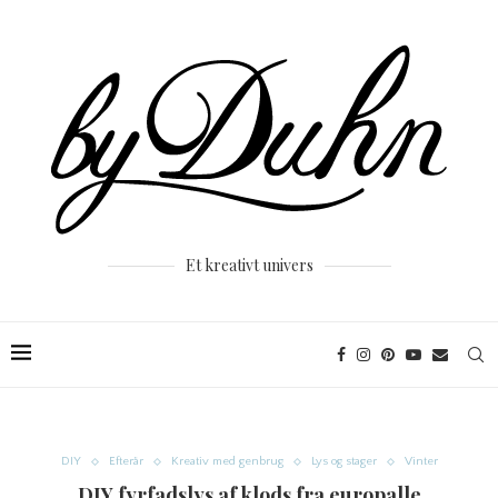
Et kreativt univers
DIY
Efterår
Kreativ med genbrug
Lys og stager
Vinter
DIY fyrfadslys af klods fra europalle