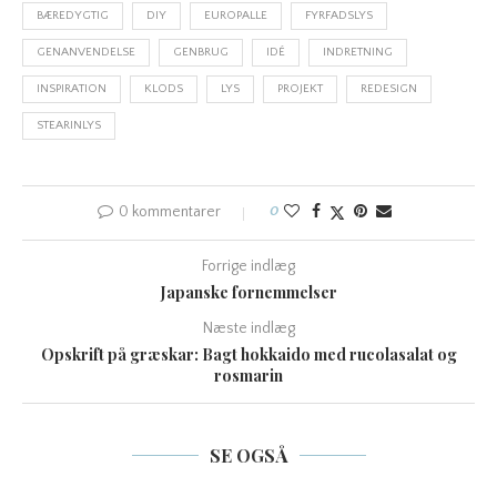
BÆREDYGTIG
DIY
EUROPALLE
FYRFADSLYS
GENANVENDELSE
GENBRUG
IDÉ
INDRETNING
INSPIRATION
KLODS
LYS
PROJEKT
REDESIGN
STEARINLYS
0 kommentarer
0
Forrige indlæg
Japanske fornemmelser
Næste indlæg
Opskrift på græskar: Bagt hokkaido med rucolasalat og
rosmarin
SE OGSÅ