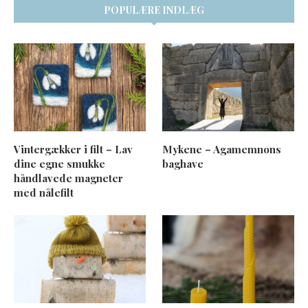
POPULÆRE INDLÆG
Vintergækker i filt – Lav
Mykene – Agamemnons
dine egne smukke
baghave
håndlavede magneter
med nålefilt