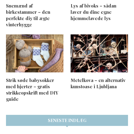
Snemænd af
Lys af bivoks – sådan
birkestammer – den
laver du dine egne
perfekte diy til ægte
hjemmelavede lys
vinterhygge
Strik søde babysokker
Metelkova – en alternativ
med hjerter – gratis
kunstoase i Ljubljana
strikkeopskrift med DIY
guide
SENESTE INDLÆG