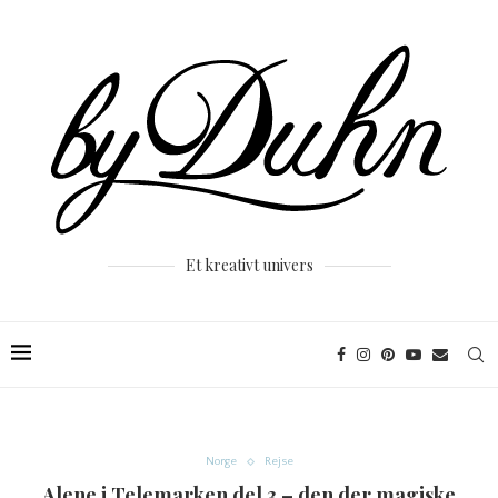
Et kreativt univers
Norge
Rejse
Alene i Telemarken del 3 – den der magiske