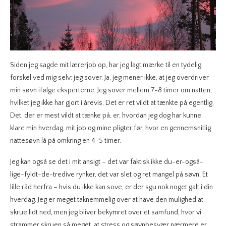
Siden jeg sagde mit lærerjob op, har jeg lagt mærke til en tydelig
forskel ved mig selv: jeg sover. Ja, jeg mener ikke, at jeg overdriver
min søvn ifølge eksperterne. Jeg sover mellem 7-8 timer om natten,
hvilket jeg ikke har gjort i årevis. Det er ret vildt at tænkte på egentlig.
Det, der er mest vildt at tænke på, er, hvordan jeg dog har kunne
klare min hverdag, mit job og mine pligter før, hvor en gennemsnitlig
nattesøvn lå på omkring en 4-5 timer.
Jeg kan også se det i mit ansigt – det var faktisk ikke du-er-også-
lige-fyldt-de-tredive rynker, det var slet og ret mangel på søvn. Et
lille råd herfra – hvis du ikke kan sove, er der sgu nok noget galt i din
hverdag. Jeg er meget taknemmelig over at have den mulighed at
skrue lidt ned, men jeg bliver bekymret over et samfund, hvor vi
strammer skruen så meget, at stress og søvnbesvær nærmere er