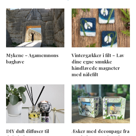
Mykene – Agamemnons
Vintergækker i filt – Lav
baghave
dine egne smukke
håndlavede magneter
med nålefilt
DIY duft diffuser til
Æsker med decoupage fra