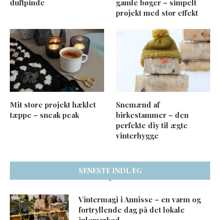
duftpinde
gamle bøger – simpelt
projekt med stor effekt
Mit store projekt hæklet
Snemænd af
tæppe – sneak peak
birkestammer – den
perfekte diy til ægte
vinterhygge
SENESTE INDLÆG
Vintermagi i Annisse – en varm og
fortryllende dag på det lokale
julemarked