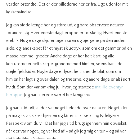
verden brændte. Det er der billederne her er fra. Lige udenfor mit
køkkenvindue.
Jeg kan sidde længe her og stirre ud, og bare observere naturen
forandre sig. Hver eneste dag heroppe er forskellig. Hvert eneste
øjeblik. Nogle dage skjuler tågen søen og bjergene på den anden
side, og landskabet får et mystisk udtryk, som om det gemmer på en
masse hemmeligheder. Andre dage er her helt klart, og alle
konturerne er helt skarpe: granerne mod himlen, søens kant, de
stejle fjeldsider. Nogle dage er lyset helt isnende blåt, som om
himlen har lagt sig over dalen og træerne, og andre dage er alt i sort
hvidt. Som der var omkring jul, hvor jeg startede
mit lille eventyr
heroppe
. Jeg har allerede været her længe nu.
Jeg har altid følt, at der var noget helende over naturen. Noget, der
på magisk vis klarer hjernen og får én til at se alting tydeligere.
Perspektiv om du vil. Det har jeg altid brugt igennem min opvækst,
når der var noget, jeg var ked af – så gik jeg mig en tur – og så var