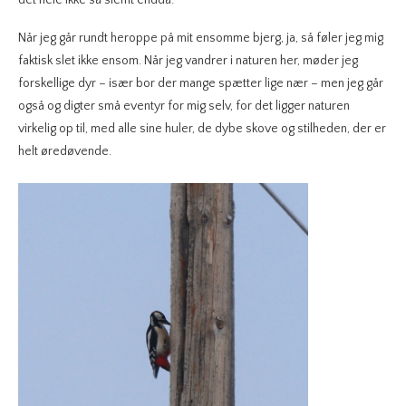
det hele ikke så slemt endda.
Når jeg går rundt heroppe på mit ensomme bjerg, ja, så føler jeg mig
faktisk slet ikke ensom. Når jeg vandrer i naturen her, møder jeg
forskellige dyr – især bor der mange spætter lige nær – men jeg går
også og digter små eventyr for mig selv, for det ligger naturen
virkelig op til, med alle sine huler, de dybe skove og stilheden, der er
helt øredøvende.