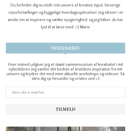
Du befinder dig nu midt i mit univers af kreative input, farverige
rejsefortællinger og hyggelige hverdagsoplevelser. Jeg skriver i et
ønske om at inspirere og vække nysgerrighed, og jeg håber, du har
lyst til at læse med. <3 Marie
NYHEDSBREV
Hver måned udgiver jeg et skønt sammensurium af kreativitet i mit
nyhedsbrev. Jeg samler det bedste af årstidens inspiration fra mit
univers og krydrer det med mine aktuelle workshops og videoer. Så
skriv dig op herunder og vi tales ved <3