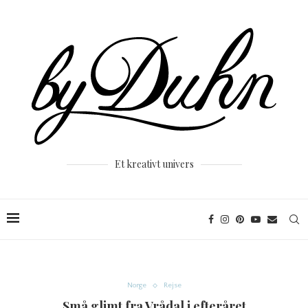
Et kreativt univers
Norge
Rejse
Små glimt fra Vrådal i efteråret