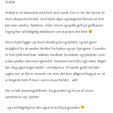
Vrådal.
Vrådal er et fantastisk sted hele året rundt. Der er for det første et
stort skisportsområde, med både alpin og langrend. Resten af året
kan man vandre i fjeldene, fiske i elven og spille golf på golfbanen.
Og jeg har selvfølgelig ambitioner om at prøve det hele
Vores hytte ligger op imod skovbrynet og fjeldet, og det giver
mulighed for at vandre direkte fra hytten og op i bjergene. Grunden
er helt fyldt med bær: blåbær, hindbær, brombær og tyttebær, som
vi kan plukke sæsonen igennem. Sammen med den rige natur følger
der dog også noget andet – nemlig mus. Vi havde godt nok hørt
rygter om, at det er museår i år, men det kom alligevel bag på os, at
vi fangede hele 9 mus i vores musefælder… adr!
Her er lidt stemningsbilleder fra grunden og fra en af vores
vandreture op i fjeldet.
…og selvfølgelig bor der også en trold på grunden