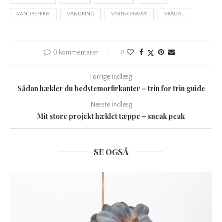
VANDREFERIE
VANDRING
VISITNORWAY
VRÅDAL
0 kommentarer
0
Forrige indlæg
Sådan hækler du bedstemorfirkanter – trin for trin guide
Næste indlæg
Mit store projekt hæklet tæppe – sneak peak
SE OGSÅ