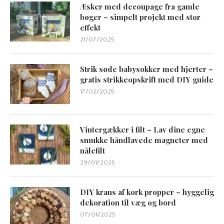
Æsker med decoupage fra gamle
bøger – simpelt projekt med stor
effekt
21/07/2025
Strik søde babysokker med hjerter –
gratis strikkeopskrift med DIY guide
17/02/2025
Vintergækker i filt – Lav dine egne
smukke håndlavede magneter med
nålefilt
29/01/2025
DIY krans af kork propper – hyggelig
dekoration til væg og bord
07/01/2025