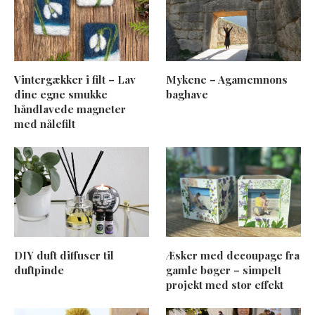
Vintergækker i filt – Lav
Mykene – Agamemnons
dine egne smukke
baghave
håndlavede magneter
med nålefilt
DIY duft diffuser til
Æsker med decoupage fra
duftpinde
gamle bøger – simpelt
projekt med stor effekt