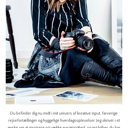
Du befinder dig nu midt i mit univers af kreative input, farverige
rejsefortællinger og hyggelige hverdagsoplevelser. Jeg skriver i et
ønske om at inspirere og vække nysgerrighed, og jeg håber, du har