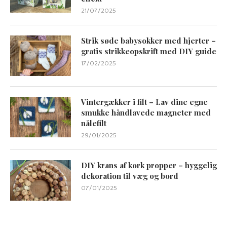
21/07/2025
Strik søde babysokker med hjerter –
gratis strikkeopskrift med DIY guide
17/02/2025
Vintergækker i filt – Lav dine egne
smukke håndlavede magneter med
nålefilt
29/01/2025
DIY krans af kork propper – hyggelig
dekoration til væg og bord
07/01/2025