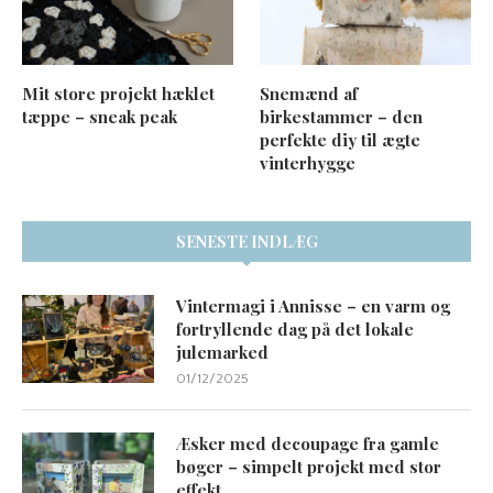
Mit store projekt hæklet
Snemænd af
tæppe – sneak peak
birkestammer – den
perfekte diy til ægte
vinterhygge
SENESTE INDLÆG
Vintermagi i Annisse – en varm og
fortryllende dag på det lokale
julemarked
01/12/2025
Æsker med decoupage fra gamle
bøger – simpelt projekt med stor
effekt