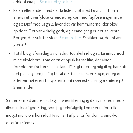
æbleplantage.
Se mit udbytte her
.
På en eller anden måde at få listet Djøf med Løgn 3 ind i min
ellers ret overfyldte kalender. Jeg var med fagforeningen inde
og se Djøf med Løgn 2, hvor det var kommunerne, der blev
spiddet. Det var virkelig godt, og denne gang er det selveste
Borgen, der står for skud.
Se mere her.
Er sikker på, det bliver
genialt!
Total biografonsdag på onsdag. Jeg skal ind og se Lammet med
mine skolebørn, som er en etiopisk børnefilm, der viser
forholdene for børn i et u-land. Det glæder jeg mig til og har haft
det planlagt længe. Og for at det ikke skal være løgn, er jeg om
aftenen inviteret i biografen af min kæreste til snigpremiere på
Snemanden.
Så der er med andre ord lagt i ovnen til en rigtig dejlig måned med et
tilpas miks af gode ting, som jeg selvfølgelig kommer til fortælle
meget mere om herinde. Hvad har I af planer for denne smukke
efterårsmåned?