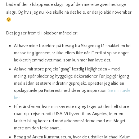
både af den afslappende slags, og af den mere begivenhedsrige
slags. Og hvis jeg nu ikke skulle nå det hele, er der jo altid november
Det jeg ser frem til i oktober måned er:
At have mine forældre på besøg fra Skagen og få snakket en hel
masse ting igennem, vi ikke ellers ikke når. Dertil at spise noget
lækkert hjemmelavet mad, som kun mor kan lave det.
At lave mit store projekt “gang” færdig i lejligheden – med
maling, spånplader og hyggelige dekorationer. Før jeg går igang
med sådan et større indretningsprojekt, opretter jeg altid en
opslagstavle på Pinterest med idéer og inspiration.
Se min tavle
her.
Efterårsferien, hvor min kæreste og jeg tager på den helt store
roadtrip-rejse rundt i USA. Vi flyver til Los Angeles, lejer en
lækker bil og kører ud mod ørkenområderne mod øst. Meget
mere om den ferie snart…
Besøg på Arken Kunstmuseum, hvor de udstiller Michael Kvium,