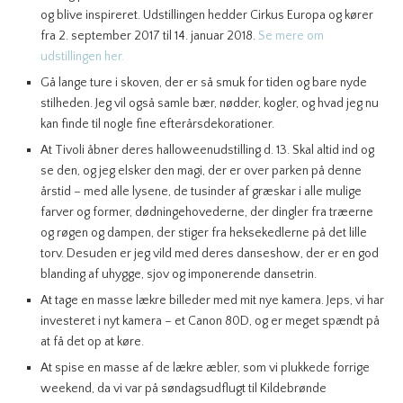
og blive inspireret. Udstillingen hedder Cirkus Europa og kører
fra 2. september 2017 til 14. januar 2018.
Se mere om
udstillingen her.
Gå lange ture i skoven, der er så smuk for tiden og bare nyde
stilheden. Jeg vil også samle bær, nødder, kogler, og hvad jeg nu
kan finde til nogle fine efterårsdekorationer.
At Tivoli åbner deres halloweenudstilling d. 13. Skal altid ind og
se den, og jeg elsker den magi, der er over parken på denne
årstid – med alle lysene, de tusinder af græskar i alle mulige
farver og former, dødningehovederne, der dingler fra træerne
og røgen og dampen, der stiger fra heksekedlerne på det lille
torv. Desuden er jeg vild med deres danseshow, der er en god
blanding af uhygge, sjov og imponerende dansetrin.
At tage en masse lækre billeder med mit nye kamera. Jeps, vi har
investeret i nyt kamera – et Canon 80D, og er meget spændt på
at få det op at køre.
At spise en masse af de lækre æbler, som vi plukkede forrige
weekend, da vi var på søndagsudflugt til Kildebrønde