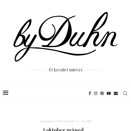
Et kreativt univers
Inspiration til din måned
Livsstil
I oktober måned…