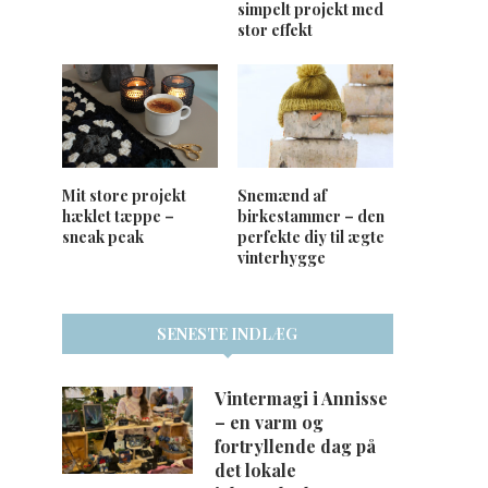
simpelt projekt med
stor effekt
Mit store projekt
Snemænd af
hæklet tæppe –
birkestammer – den
sneak peak
perfekte diy til ægte
vinterhygge
SENESTE INDLÆG
Vintermagi i Annisse
– en varm og
fortryllende dag på
det lokale