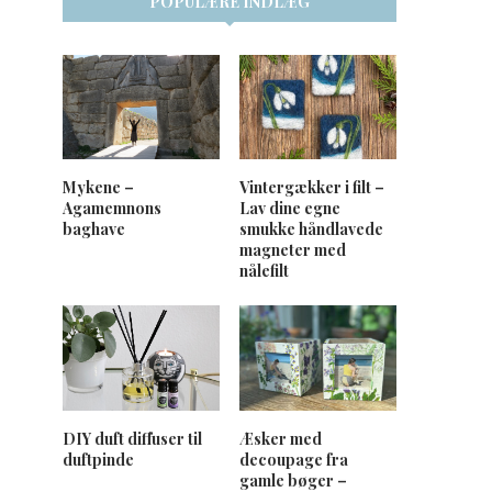
POPULÆRE INDLÆG
Mykene –
Vintergækker i filt –
Agamemnons
Lav dine egne
baghave
smukke håndlavede
magneter med
nålefilt
DIY duft diffuser til
Æsker med
duftpinde
decoupage fra
gamle bøger –