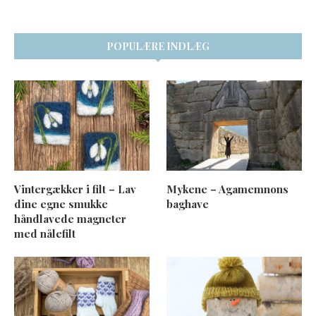
POPULÆRE INDLÆG
Vintergækker i filt – Lav
Mykene – Agamemnons
dine egne smukke
baghave
håndlavede magneter
med nålefilt