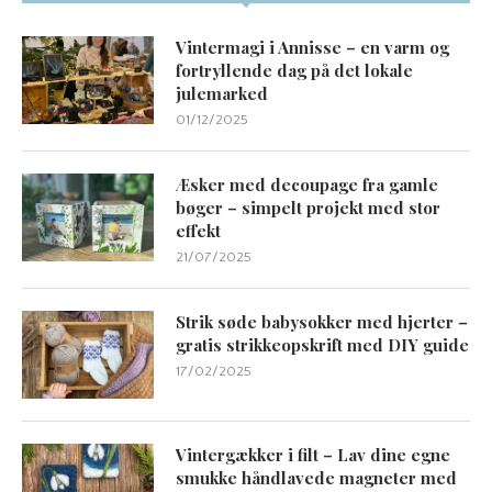
Vintermagi i Annisse – en varm og
fortryllende dag på det lokale
julemarked
01/12/2025
Æsker med decoupage fra gamle
bøger – simpelt projekt med stor
effekt
21/07/2025
Strik søde babysokker med hjerter –
gratis strikkeopskrift med DIY guide
17/02/2025
Vintergækker i filt – Lav dine egne
smukke håndlavede magneter med