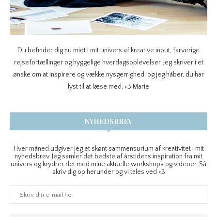
Du befinder dig nu midt i mit univers af kreative input, farverige
rejsefortællinger og hyggelige hverdagsoplevelser. Jeg skriver i et
ønske om at inspirere og vække nysgerrighed, og jeg håber, du har
lyst til at læse med. <3 Marie
NYHEDSBREV
Hver måned udgiver jeg et skønt sammensurium af kreativitet i mit
nyhedsbrev. Jeg samler det bedste af årstidens inspiration fra mit
univers og krydrer det med mine aktuelle workshops og videoer. Så
skriv dig op herunder og vi tales ved <3