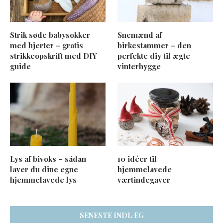
Strik søde babysokker
Snemænd af
med hjerter – gratis
birkestammer – den
strikkeopskrift med DIY
perfekte diy til ægte
guide
vinterhygge
Lys af bivoks – sådan
10 idéer til
laver du dine egne
hjemmelavede
hjemmelavede lys
værtindegaver
SENESTE INDLÆG