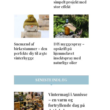
simpelt projekt med
stor effekt
Snemænd af
DIY myggespray –
birkestammer – den
opskrift på
perfekte diy til ægte
hjemmelavet
vinterhygge
insektspray med
naturlige olier
SENESTE INDLÆG
Vintermagi i Annisse
– en varm og
fortryllende dag på