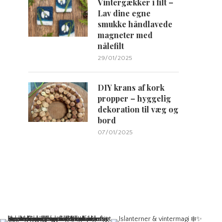
Vintergækker i filt –
Lav dine egne
smukke håndlavede
magneter med
nålefilt
29/01/2025
DIY krans af kork
propper – hyggelig
dekoration til væg og
bord
07/01/2025