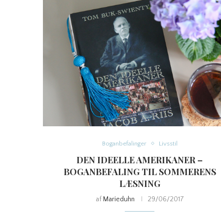
Boganbefalinger
Livsstil
DEN IDEELLE AMERIKANER –
BOGANBEFALING TIL SOMMERENS
LÆSNING
af
Marieduhn
29/06/2017