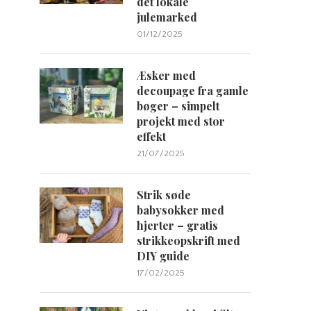
det lokale
julemarked
01/12/2025
Æsker med
decoupage fra gamle
bøger – simpelt
projekt med stor
effekt
21/07/2025
Strik søde
babysokker med
hjerter – gratis
strikkeopskrift med
DIY guide
17/02/2025