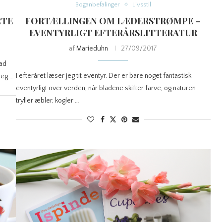
Boganbefalinger
Livsstil
RTE
FORTÆLLINGEN OM LÆDERSTRØMPE –
EVENTYRLIGT EFTERÅRSLITTERATUR
af
Marieduhn
27/09/2017
vad
I efteråret læser jeg tit eventyr. Der er bare noget fantastisk
jeg …
eventyrligt over verden, når bladene skifter farve, og naturen
tryller æbler, kogler …