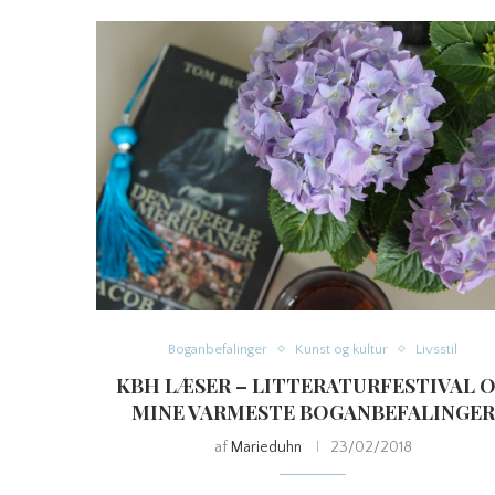
Boganbefalinger
Kunst og kultur
Livsstil
KBH LÆSER – LITTERATURFESTIVAL 
MINE VARMESTE BOGANBEFALINGER
af
Marieduhn
23/02/2018