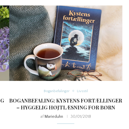
Boganbefalinger
Livsstil
OG
BOGANBEFALING: KYSTENS FORTÆLLINGER
– HYGGELIG HØJTLÆSNING FOR BØRN
af
Marieduhn
30/01/2018