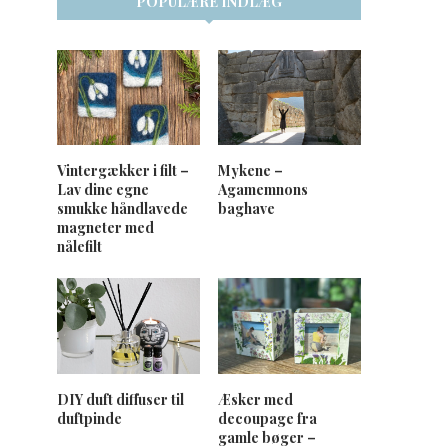
POPULÆRE INDLÆG
Vintergækker i filt –
Mykene –
Lav dine egne
Agamemnons
smukke håndlavede
baghave
magneter med
nålefilt
DIY duft diffuser til
Æsker med
duftpinde
decoupage fra
gamle bøger –