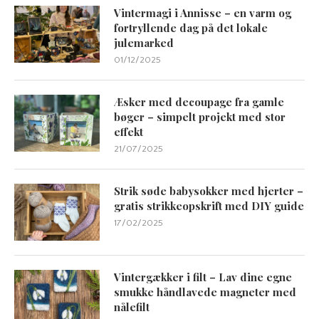
Vintermagi i Annisse – en varm og
fortryllende dag på det lokale
julemarked
01/12/2025
Æsker med decoupage fra gamle
bøger – simpelt projekt med stor
effekt
21/07/2025
Strik søde babysokker med hjerter –
gratis strikkeopskrift med DIY guide
17/02/2025
Vintergækker i filt – Lav dine egne
smukke håndlavede magneter med
nålefilt