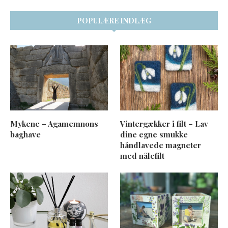
POPULÆRE INDLÆG
Mykene – Agamemnons
Vintergækker i filt – Lav
baghave
dine egne smukke
håndlavede magneter
med nålefilt