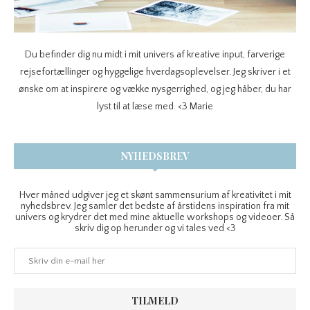
Du befinder dig nu midt i mit univers af kreative input, farverige
rejsefortællinger og hyggelige hverdagsoplevelser. Jeg skriver i et
ønske om at inspirere og vække nysgerrighed, og jeg håber, du har
lyst til at læse med. <3 Marie
NYHEDSBREV
Hver måned udgiver jeg et skønt sammensurium af kreativitet i mit
nyhedsbrev. Jeg samler det bedste af årstidens inspiration fra mit
univers og krydrer det med mine aktuelle workshops og videoer. Så
skriv dig op herunder og vi tales ved <3