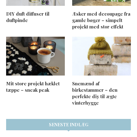
DIY duft diffuser til
Æsker med decoupage fra
duftpinde
gamle bøger – simpelt
projekt med stor effekt
Mit store projekt hæklet
Snemænd af
tæppe – sneak peak
birkestammer – den
perfekte diy til ægte
vinterhygge
SENESTE INDLÆG