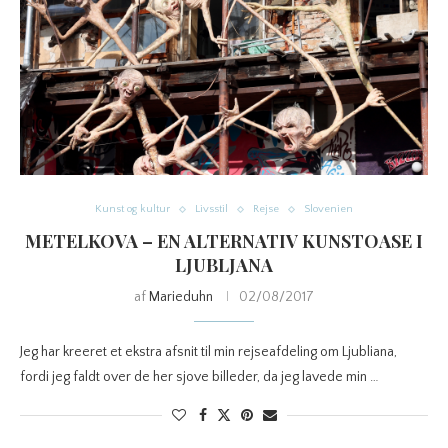
Kunst og kultur
Livsstil
Rejse
Slovenien
METELKOVA – EN ALTERNATIV KUNSTOASE I
LJUBLJANA
af
Marieduhn
02/08/2017
Jeg har kreeret et ekstra afsnit til min rejseafdeling om Ljubliana,
fordi jeg faldt over de her sjove billeder, da jeg lavede min …