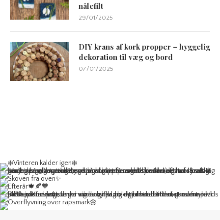
nålefilt
29/01/2025
DIY krans af kork propper – hyggelig
dekoration til væg og bord
07/01/2025