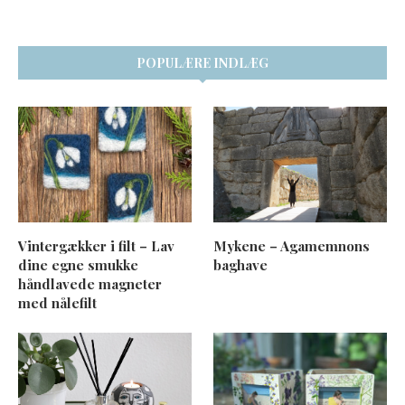
POPULÆRE INDLÆG
Vintergækker i filt – Lav
Mykene – Agamemnons
dine egne smukke
baghave
håndlavede magneter
med nålefilt