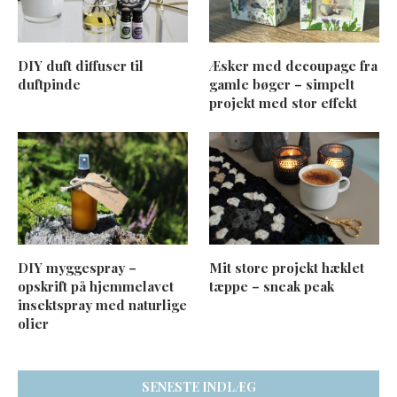
DIY duft diffuser til
Æsker med decoupage fra
duftpinde
gamle bøger – simpelt
projekt med stor effekt
DIY myggespray –
Mit store projekt hæklet
opskrift på hjemmelavet
tæppe – sneak peak
insektspray med naturlige
olier
SENESTE INDLÆG