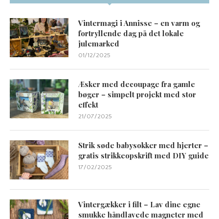
Vintermagi i Annisse – en varm og
fortryllende dag på det lokale
julemarked
01/12/2025
Æsker med decoupage fra gamle
bøger – simpelt projekt med stor
effekt
21/07/2025
Strik søde babysokker med hjerter –
gratis strikkeopskrift med DIY guide
17/02/2025
Vintergækker i filt – Lav dine egne
smukke håndlavede magneter med