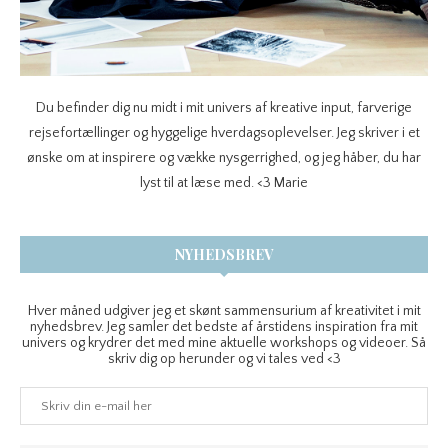
Du befinder dig nu midt i mit univers af kreative input, farverige
rejsefortællinger og hyggelige hverdagsoplevelser. Jeg skriver i et
ønske om at inspirere og vække nysgerrighed, og jeg håber, du har
lyst til at læse med. <3 Marie
NYHEDSBREV
Hver måned udgiver jeg et skønt sammensurium af kreativitet i mit
nyhedsbrev. Jeg samler det bedste af årstidens inspiration fra mit
univers og krydrer det med mine aktuelle workshops og videoer. Så
skriv dig op herunder og vi tales ved <3