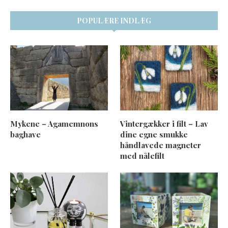
POPULÆRE INDLÆG
Mykene – Agamemnons
Vintergækker i filt – Lav
baghave
dine egne smukke
håndlavede magneter
med nålefilt