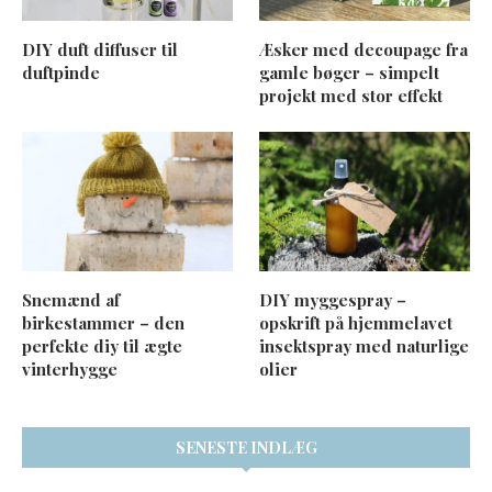
DIY duft diffuser til
Æsker med decoupage fra
duftpinde
gamle bøger – simpelt
projekt med stor effekt
Snemænd af
DIY myggespray –
birkestammer – den
opskrift på hjemmelavet
perfekte diy til ægte
insektspray med naturlige
vinterhygge
olier
SENESTE INDLÆG