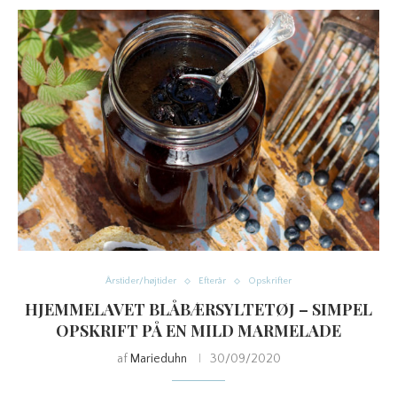
Årstider/højtider
Efterår
Opskrifter
HJEMMELAVET BLÅBÆRSYLTETØJ – SIMPEL
OPSKRIFT PÅ EN MILD MARMELADE
af
Marieduhn
30/09/2020