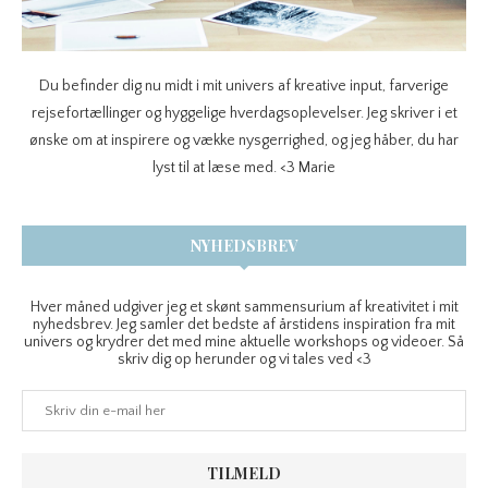
Du befinder dig nu midt i mit univers af kreative input, farverige
rejsefortællinger og hyggelige hverdagsoplevelser. Jeg skriver i et
ønske om at inspirere og vække nysgerrighed, og jeg håber, du har
lyst til at læse med. <3 Marie
NYHEDSBREV
Hver måned udgiver jeg et skønt sammensurium af kreativitet i mit
nyhedsbrev. Jeg samler det bedste af årstidens inspiration fra mit
univers og krydrer det med mine aktuelle workshops og videoer. Så
skriv dig op herunder og vi tales ved <3