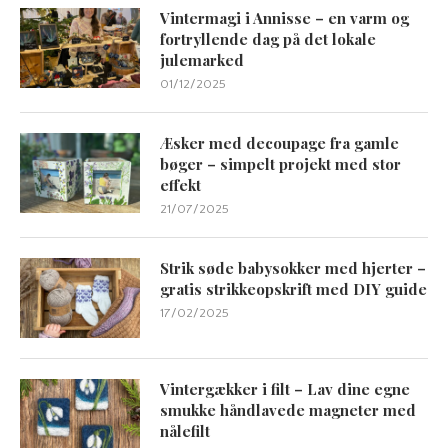
Vintermagi i Annisse – en varm og
fortryllende dag på det lokale
julemarked
01/12/2025
Æsker med decoupage fra gamle
bøger – simpelt projekt med stor
effekt
21/07/2025
Strik søde babysokker med hjerter –
gratis strikkeopskrift med DIY guide
17/02/2025
Vintergækker i filt – Lav dine egne
smukke håndlavede magneter med
nålefilt